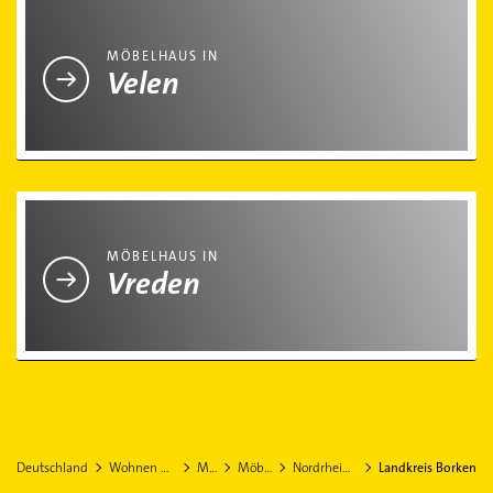
Möbelhaus in Velen
MÖBELHAUS IN
Velen
Möbelhaus in Vreden
MÖBELHAUS IN
Vreden
Deutschland
Wohnen & Einrichten
Möbel
Möbelhaus
Nordrhein-Westfalen
Landkreis Borken