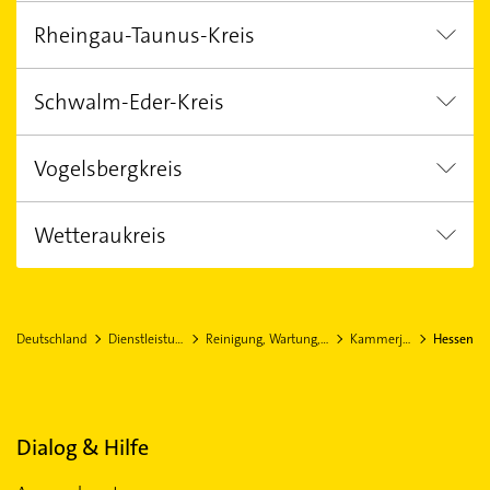
Brensbach
Rheingau-Taunus-Kreis
Dreieich
Rödermark
Mühlheim
Schwalm-Eder-Kreis
Bad Schwalbach
Taunusstein
W
Vogelsbergkreis
Bad Zwesten
Wetteraukreis
Alsfeld
Bad Nauheim
Ortenberg Hessen
Deutschland
Dienstleistungen
Reinigung, Wartung, Pflege
Kammerjäger
Hessen
Dialog & Hilfe