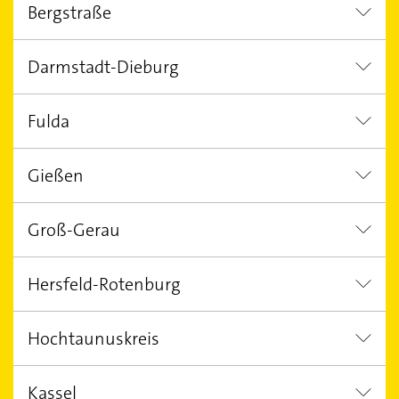
Bergstraße
Frankfurt am Main
Darmstadt
Darmstadt-Dieburg
Hirschhorn (Neckar)
Bürstadt
Fulda
Messel
Alsbach-Hähnlein
Weit
Gießen
Fulda
Ebersburg
Künzell
Groß-Gerau
Buseck
Biebertal
Hersfeld-Rotenburg
Riedstadt
Rüsselsheim am Main
Hochtaunuskreis
Bad Hersfeld
Kassel