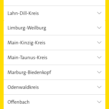
Schmitten im Taunus
Bad Homburg v. d. H
Lahn-Dill-Kreis
Reinhardshagen
Limburg-Weilburg
Greifenstein
Waldsolms
Dried
Main-Kinzig-Kreis
Hadamar
Waldbrunn (Westerwald)
Main-Taunus-Kreis
Hanau
Maintal
Biebergemünd
Marburg-Biedenkopf
Kelkheim (Taunus)
Hofheim am Taunus
Odenwaldkreis
Stadtallendorf
Offenbach