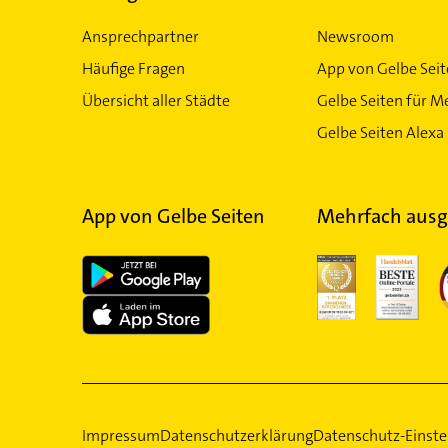
Dortmund
Gelsenkirchen
Kammerjäger in 
Ansprechpartner
Duisburg
Hagen Westfalen
Newsroom
Häufige Fragen
App von Gelbe Sei
Kammerjäger in Nordrh
Übersicht aller Städte
Gelbe Seiten für M
Gelbe Seiten Alexa 
App von Gelbe Seiten
Mehrfach ausg
Impressum
Datenschutzerklärung
Datenschutz-Einste