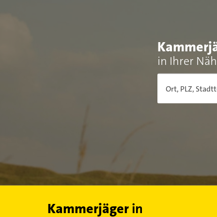
Kammerjä
in Ihrer Nä
Ort, PLZ, Stadtt
Kammerjäger
in