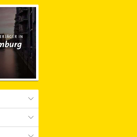
rg
RJÄGER IN
mburg