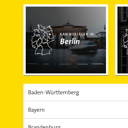
Kammerjäger in Berlin
Kamm
KAMMERJÄGER IN
Berlin
Baden-Württemberg
Bayern
EINWOHNER
FLÄCHE
10.951.900,00
35.748,30 km²
Brandenburg