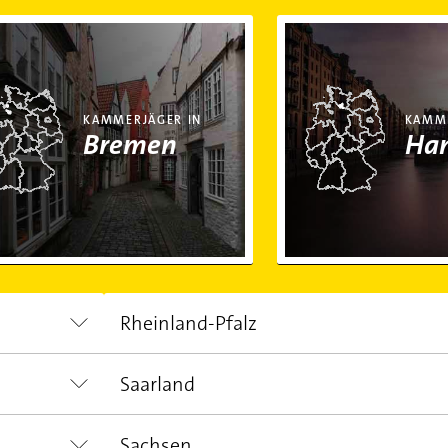
erjäger in Bremen
Kammerjäger in Hambu
KAMMERJÄGER IN
KAMME
Bremen
Ha
Rheinland-Pfalz
Saarland
EINWOHNER
FLÄCHE
4.066.050,00
19.858,00 km²
Sachsen