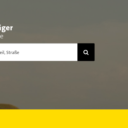
ger
he
eil, Straße