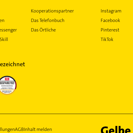
Niedersachsen
Kammerjä
Kooperationspartner
Instagram
ten
Das Telefonbuch
Facebook
ein-Westfalen
essenger
Das Örtliche
Pinterest
Skill
TikTok
ezeichnet
llungen
AGB
Inhalt melden