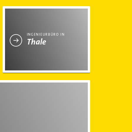
Ingenieurbüro in Thale
INGENIEURBÜRO IN
Thale