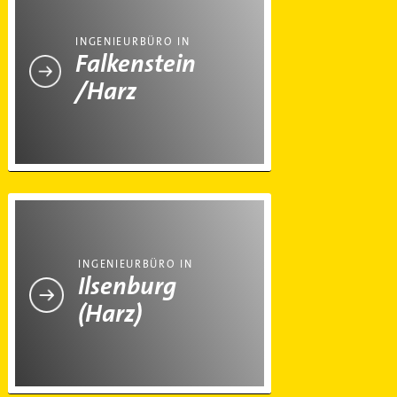
INGENIEURBÜRO IN
Falkenstein
/Harz
Ingenieurbüro in Ilsenburg (Harz)
INGENIEURBÜRO IN
Ilsenburg
(Harz)