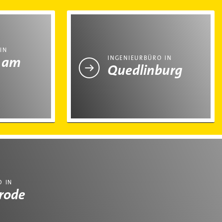
z am Brocken
Ingenieurbüro in Quedlinburg
IN
 am
INGENIEURBÜRO IN
Quedlinburg
rode
O IN
rode