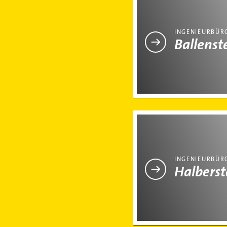
INGENIEURBÜR
Ballenst
Ingenieurbüro in Halberst
INGENIEURBÜR
Halberst