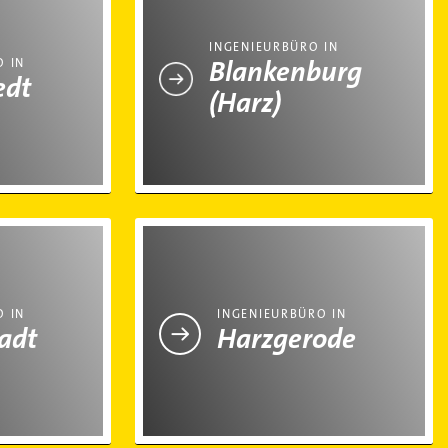
INGENIEURBÜRO IN
Blankenburg
O IN
edt
(Harz)
adt
Ingenieurbüro in Harzgerode
O IN
INGENIEURBÜRO IN
adt
Harzgerode