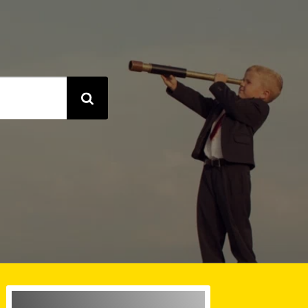
Ingenieurbüro in Falkenstein /Harz