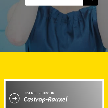
Ingenieurbüro in Castrop-Rauxel
INGENIEURBÜRO IN
Castrop-Rauxel