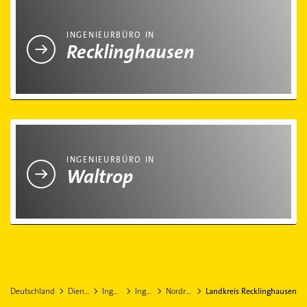
Ingenieurbüro in Recklinghausen
INGENIEURBÜRO IN
Recklinghausen
Ingenieurbüro in Waltrop
INGENIEURBÜRO IN
Waltrop
Deutschland
Dienstleistungen
Ingenieurbüros
Ingenieurbüro
Nordrhein-Westfalen
Landkreis Recklinghausen