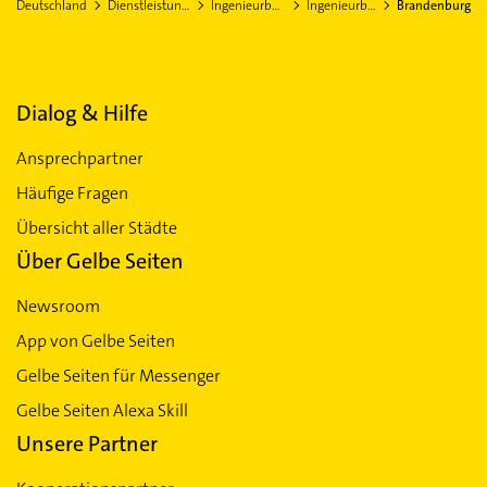
Schwedt /Oder
Prenzlau
Templ
Ingenieurbüro in Teltow-Fläming
Deutschland
Dienstleistungen
Ingenieurbüros
Ingenieurbüro
Brandenburg
Dialog & Hilfe
Ansprechpartner
Häufige Fragen
Übersicht aller Städte
Über Gelbe Seiten
Newsroom
App von Gelbe Seiten
Gelbe Seiten für Messenger
Gelbe Seiten Alexa Skill
Unsere Partner