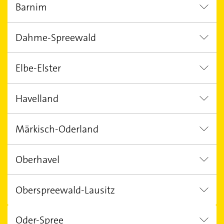
Barnim
Cottbus
Potsdam
Brandenburg
Dahme-Spreewald
Eberswalde
Panketal
Wandlitz
Elbe-Elster
Königs Wusterhausen
Mittenwalde Mark
Havelland
Bad Liebenwerda
Elsterwerda
Märkisch-Oderland
Falkensee
Rathenow
Brieselan
Oberhavel
Hoppegarten
Neuenhagen bei Berlin
Oberspreewald-Lausitz
Oranienburg
Hohen Neuendorf
Ingenieurbüro in Märkisch-Oderland
Oder-Spree