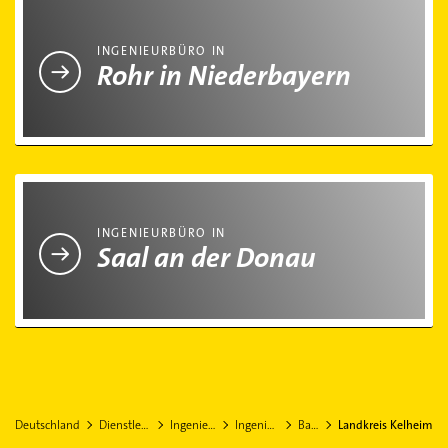
Ingenieurbüro in Rohr in Niederbayern
INGENIEURBÜRO IN
Rohr in Niederbayern
Ingenieurbüro in Saal an der Donau
INGENIEURBÜRO IN
Saal an der Donau
Deutschland
Dienstleistungen
Ingenieurbüros
Ingenieurbüro
Bayern
Landkreis Kelheim