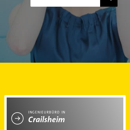
Ingenieurbüro in Crailsheim
INGENIEURBÜRO IN
Crailsheim