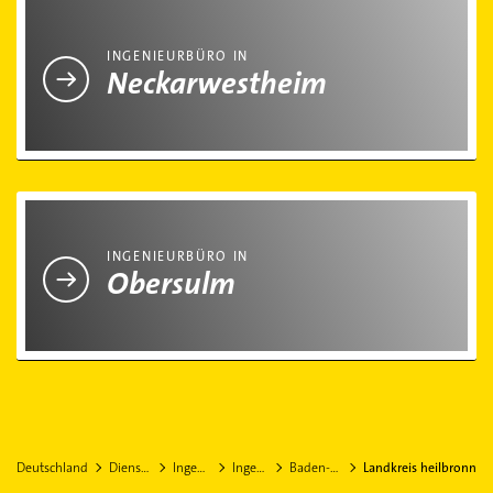
Ingenieurbüro in Neckarwestheim
INGENIEURBÜRO IN
Neckarwestheim
Ingenieurbüro in Obersulm
INGENIEURBÜRO IN
Obersulm
Deutschland
Dienstleistungen
Ingenieurbüros
Ingenieurbüro
Baden-Württemberg
Landkreis heilbronn