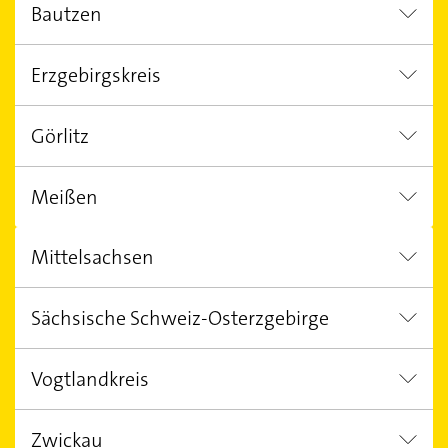
Bautzen
Dresden
Leipzig
Chemnitz Sac
Erzgebirgskreis
Bautzen
Bischofswerda
Görlitz
Schneeberg
Meißen
Görlitz
Mittelsachsen
Coswig
Sächsische Schweiz-Osterzgebirge
Freiberg
Lichtenau
Vogtlandkreis
Freital
Zwickau