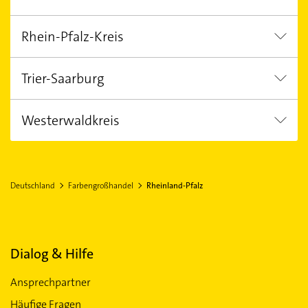
Sohren
Rhein-Pfalz-Kreis
Bad Ems
Diez
Trier-Saarburg
Böhl-Iggelheim
Westerwaldkreis
Hermeskeil
Montabaur
Deutschland
Farbengroßhandel
Rheinland-Pfalz
Dialog & Hilfe
Ansprechpartner
Häufige Fragen