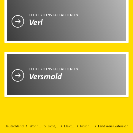
Elektroinstallation in Verl
ELEKTROINSTALLATION IN
Verl
Elektroinstallation in Versmold
ELEKTROINSTALLATION IN
Versmold
Deutschland
Wohnen & Einrichten
Licht, Beleuchtung
Elektroinstallation
Nordrhein-Westfalen
Landkreis Gütersloh