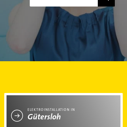
Elektroinstallation in Gütersloh
ELEKTROINSTALLATION IN
Gütersloh