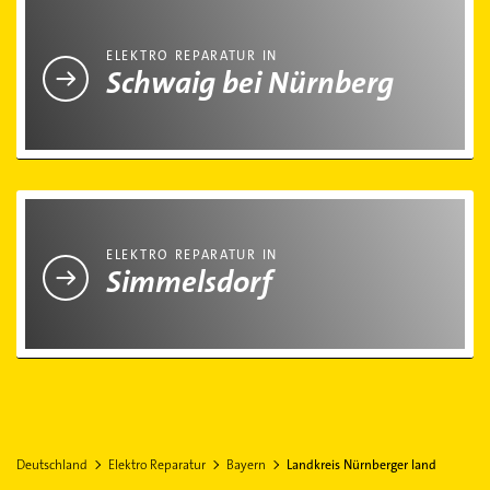
Elektro Reparatur in Schwaig bei Nürnberg
ELEKTRO REPARATUR IN
Schwaig bei Nürnberg
Elektro Reparatur in Simmelsdorf
ELEKTRO REPARATUR IN
Simmelsdorf
Deutschland
Elektro Reparatur
Bayern
Landkreis Nürnberger land