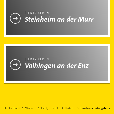
Elektriker in Steinheim an der Murr
ELEKTRIKER IN
Steinheim an der Murr
Elektriker in Vaihingen an der Enz
ELEKTRIKER IN
Vaihingen an der Enz
Deutschland
Wohnen & Einrichten
Licht, Beleuchtung
Elektriker
Baden-Württemberg
Landkreis ludwigsburg