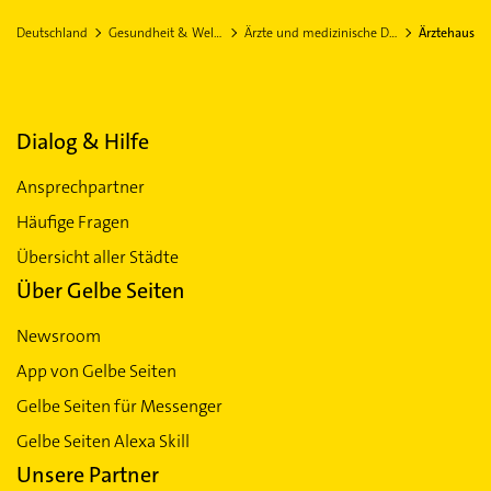
EINWOHNER
FLÄCHE
2.158.130,00
16.202,40 km²
Deutschland
Gesundheit & Wellness
Ärzte und medizinische Dienste
Ärztehaus
Itzehoe
Flensburg
Pinneberg
Ärztehaus in Sachsen-Anhalt
Weimar Thüringen
Meiningen
Dialog & Hilfe
Ansprechpartner
Häufige Fragen
Übersicht aller Städte
Über Gelbe Seiten
Newsroom
App von Gelbe Seiten
Gelbe Seiten für Messenger
Gelbe Seiten Alexa Skill
Unsere Partner