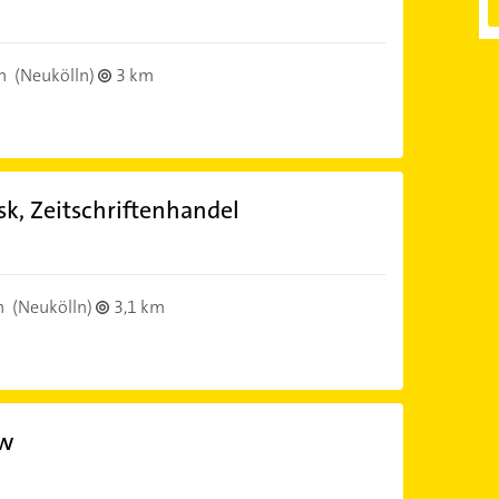
B
n
(Neukölln)
3 km
sk, Zeitschriftenhandel
B
n
(Neukölln)
3,1 km
ow