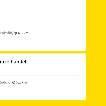
eukölln)
4,5 km
inzelhandel
Rudow)
5,1 km