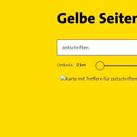
Umkreis:
0
km