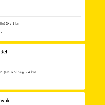
lln)
3,1 km
00
ndel
in
(Neukölln)
2,4 km
avak