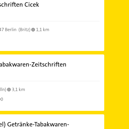
chriften Cicek
7 Berlin
(Britz)
1,1 km
Tabakwaren-Zeitschriften
lln)
3,1 km
00
del) Getränke-Tabakwaren-