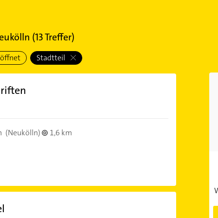
Neukölln
(
13
Treffer)
öffnet
Stadtteil
riften
B
n
(Neukölln)
1,6 km
W
l