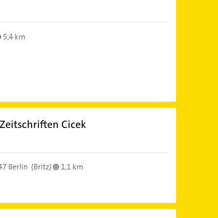
5,4 km
eitschriften Cicek
7 Berlin
(Britz)
1,1 km