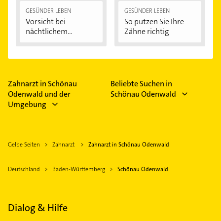
GESÜNDER LEBEN
GESÜNDER LEBEN
Vorsicht bei
So putzen Sie Ihre
nächtlichem
Zähne richtig
Zähneknirschen:...
Zahnarzt in Schönau
Beliebte Suchen in
Odenwald und der
Schönau Odenwald
Umgebung
Gelbe Seiten
Zahnarzt
Zahnarzt in Schönau Odenwald
Deutschland
Baden-Württemberg
Schönau Odenwald
Dialog & Hilfe