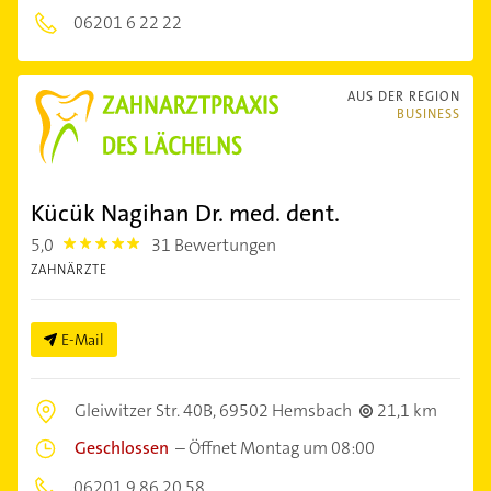
06201 6 22 22
AUS DER REGION
BUSINESS
Kücük Nagihan Dr. med. dent.
5,0
31 Bewertungen
5.0
ZAHNÄRZTE
E-Mail
Gleiwitzer Str. 40B,
69502 Hemsbach
21,1 km
Geschlossen
–
Öffnet Montag um 08:00
06201 9 86 20 58