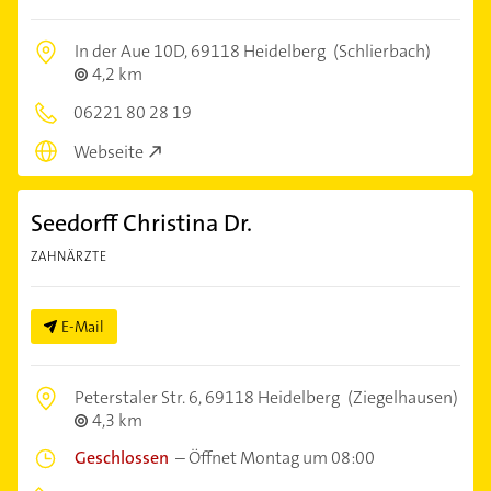
In der Aue 10D,
69118 Heidelberg
(Schlierbach)
4,2 km
06221 80 28 19
Webseite
Seedorff Christina Dr.
ZAHNÄRZTE
E-Mail
Peterstaler Str. 6,
69118 Heidelberg
(Ziegelhausen)
4,3 km
Geschlossen
–
Öffnet Montag um 08:00