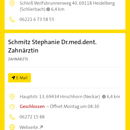
Schloß Wolfsbrunnenweg 40,
69118 Heidelberg
(Schlierbach)
6,4 km
06221 6 73 58 55
Schmitz Stephanie Dr.med.dent.
Zahnärztin
ZAHNÄRZTE
E-Mail
Hauptstr. 13,
69434 Hirschhorn (Neckar)
6,4 km
Geschlossen
–
Öffnet Montag um 08:30
06272 15 88
Webseite