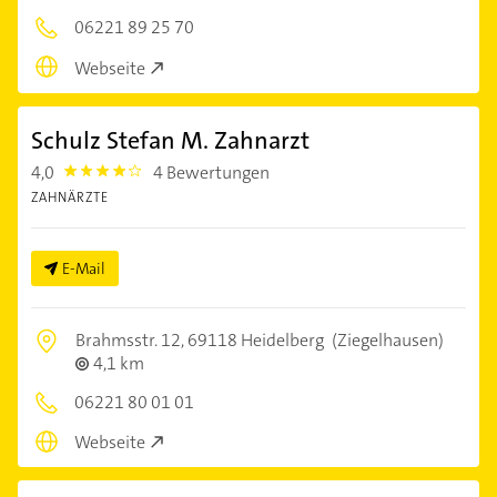
06221 89 25 70
Webseite
Schulz Stefan M. Zahnarzt
4,0
4 Bewertungen
4.0
ZAHNÄRZTE
E-Mail
Brahmsstr. 12,
69118 Heidelberg
(Ziegelhausen)
4,1 km
06221 80 01 01
Webseite