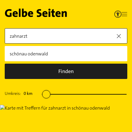
Finden
Umkreis:
0
km