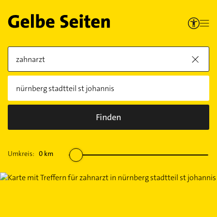
Finden
Umkreis:
0
km