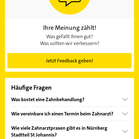
Ihre Meinung zählt!
Was gefällt Ihnen gut?
Was sollten wir verbessern?
Jetzt Feedback geben!
Häufige Fragen
Was kostet eine Zahnbehandlung?
Ihr Zahnarzt in Nürnberg Stadtteil St Johannis bietet
Wie vereinbare ich einen Termin beim Zahnarzt?
Ihnen immer die bestmögliche Behandlung an. Die
Kosten können dabei stark variieren – je nach Art
Einen Termin beim Zahnarzt vereinbaren Sie am
Wie viele Zahnarztpraxen gibt es in Nürnberg
und Umfang der Leistung. Für eine Zahnreinigung
besten per Telefon. Viele Praxen bieten auch eine
Stadtteil St Johannis?
zahlen Sie im Durchschnitt zwischen 70 und 100
Online-Terminbuchung an. Bei starken Schmerzen