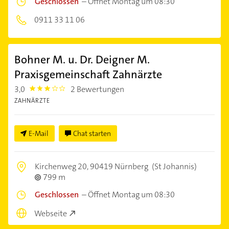
Geschlossen
–
Öffnet Montag um 08:30
0911 33 11 06
Bohner M. u. Dr. Deigner M.
Praxisgemeinschaft Zahnärzte
3,0
2 Bewertungen
3.0
ZAHNÄRZTE
E-Mail
Chat starten
Kirchenweg 20,
90419 Nürnberg
(St Johannis)
799 m
Geschlossen
–
Öffnet Montag um 08:30
Webseite