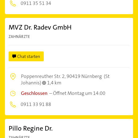
0911 35 51 34
MVZ Dr. Radev GmbH
ZAHNÄRZTE
Chat starten
Poppenreuther Str. 2,
90419 Nürnberg
(St
Johannis)
1,4 km
Geschlossen
–
Öffnet Montag um 14:00
0911 33 91 88
Pillo Regine Dr.
ZAHNÄRZTE