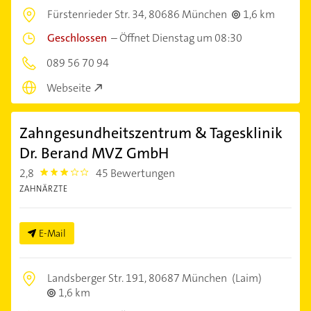
Fürstenrieder Str. 34,
80686 München
1,6 km
Geschlossen
–
Öffnet Dienstag um 08:30
089 56 70 94
Webseite
Zahngesundheitszentrum & Tagesklinik
Dr. Berand MVZ GmbH
2,8
45 Bewertungen
2.8
ZAHNÄRZTE
E-Mail
Landsberger Str. 191,
80687 München
(Laim)
1,6 km