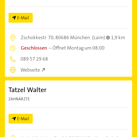
E-Mail
Zschokkestr. 70,
80686 München
(Laim)
1,9 km
Geschlossen
–
Öffnet Montag um 08:00
089 57 29 68
Webseite
Tatzel Walter
ZAHNÄRZTE
E-Mail