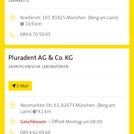
ZAHNÄRZTE
Kreillerstr. 107,
81825 München
(Berg am Laim)
10,9 km
089 6 70 50 05
Pluradent AG & Co. KG
ZAHNTECHNISCHE LABORATORIEN
E-Mail
Neumarkter Str. 63,
81673 München
(Berg am
Laim)
9,1 km
Geschlossen
–
Öffnet Montag um 08:00
089 4 62 69 60