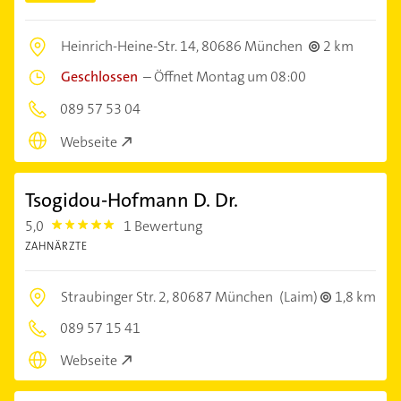
Heinrich-Heine-Str. 14,
80686 München
2 km
Geschlossen
–
Öffnet Montag um 08:00
089 57 53 04
Webseite
Tsogidou-Hofmann D. Dr.
5,0
1 Bewertung
5.0
ZAHNÄRZTE
Straubinger Str. 2,
80687 München
(Laim)
1,8 km
089 57 15 41
Webseite