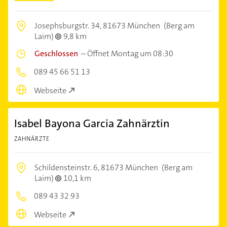
Josephsburgstr. 34,
81673 München
(Berg am
Laim)
9,8 km
Geschlossen
–
Öffnet Montag um 08:30
089 45 66 51 13
Webseite
Isabel Bayona Garcia Zahnärztin
ZAHNÄRZTE
Schildensteinstr. 6,
81673 München
(Berg am
Laim)
10,1 km
089 43 32 93
Webseite