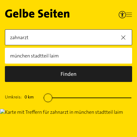
Finden
Umkreis:
0
km