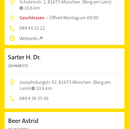
Schüleinstr. 1,
81673 München
(Berg am Laim)
10,6 km
Geschlossen
–
Öffnet Montag um 09:00
089 43 21 22
Webseite
Sarter H. Dr.
ZAHNÄRZTE
Josephsburgstr. 92,
81673 München
(Berg am
Laim)
10,6 km
089 4 36 35 36
Beer Astrid