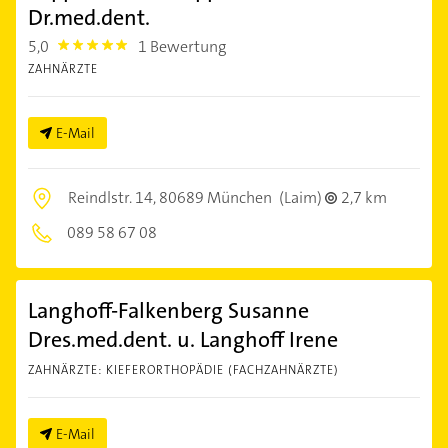
Dr.med.dent.
5,0
1 Bewertung
5.0
ZAHNÄRZTE
E-Mail
Reindlstr. 14,
80689 München
(Laim)
2,7 km
089 58 67 08
Langhoff-Falkenberg Susanne
Dres.med.dent. u. Langhoff Irene
ZAHNÄRZTE: KIEFERORTHOPÄDIE (FACHZAHNÄRZTE)
E-Mail