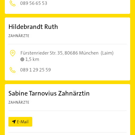
089 56 65 53
Hildebrandt Ruth
ZAHNÄRZTE
Fürstenrieder Str. 35,
80686 München
(Laim)
1,5 km
089 1 29 25 59
Sabine Tarnovius Zahnärztin
ZAHNÄRZTE
E-Mail