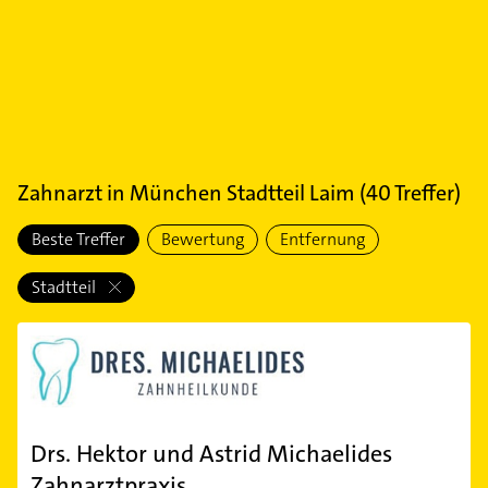
Zahnarzt
in
München Stadtteil Laim
(
40
Treffer)
Beste Treffer
Bewertung
Entfernung
Stadtteil
Drs. Hektor und Astrid Michaelides
Zahnarztpraxis