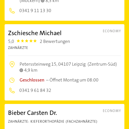
(Möckern)
8,3 km
0341 9 11 13 30
Zschiesche Michael
ECONOMY
5,0
2 Bewertungen
5.0
ZAHNÄRZTE
Peterssteinweg 15,
04107 Leipzig
(Zentrum-Süd)
4,9 km
Geschlossen
–
Öffnet Montag um 08:00
0341 9 61 84 32
Bieber Carsten Dr.
ECONOMY
ZAHNÄRZTE: KIEFERORTHOPÄDIE (FACHZAHNÄRZTE)