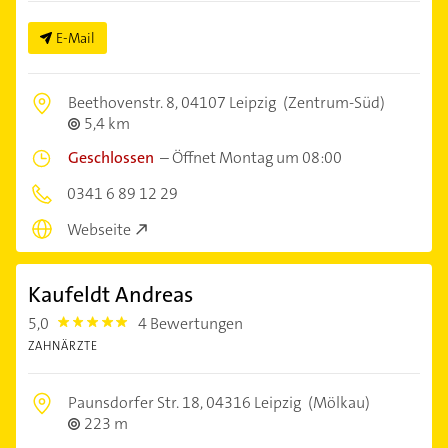
E-Mail
Beethovenstr. 8,
04107 Leipzig
(Zentrum-Süd)
5,4 km
Geschlossen
–
Öffnet Montag um 08:00
0341 6 89 12 29
Webseite
Kaufeldt Andreas
5,0
4 Bewertungen
5.0
ZAHNÄRZTE
Paunsdorfer Str. 18,
04316 Leipzig
(Mölkau)
223 m