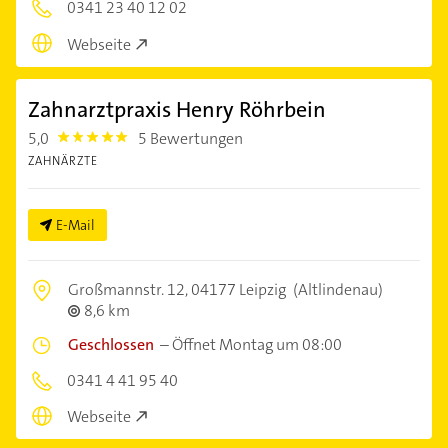
0341 23 40 12 02
Webseite
Zahnarztpraxis Henry Röhrbein
5,0
5 Bewertungen
5.0
ZAHNÄRZTE
E-Mail
Großmannstr. 12,
04177 Leipzig
(Altlindenau)
8,6 km
Geschlossen
–
Öffnet Montag um 08:00
0341 4 41 95 40
Webseite