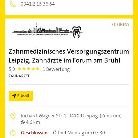
0341 2 15 36 64
BUSINESS
Zahnmedizinisches Versorgungszentrum
Leipzig, Zahnärzte im Forum am Brühl
5,0
1 Bewertung
5.0
ZAHNÄRZTE
E-Mail
Richard-Wagner-Str. 1,
04109 Leipzig
(Zentrum)
4,6 km
Geschlossen
–
Öffnet Montag um 07:30