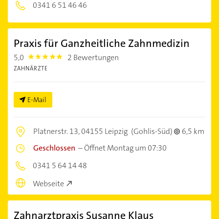
0341 6 51 46 46
Praxis für Ganzheitliche Zahnmedizin
5,0
2 Bewertungen
5.0
ZAHNÄRZTE
E-Mail
Platnerstr. 13,
04155 Leipzig
(Gohlis-Süd)
6,5 km
Geschlossen
–
Öffnet Montag um 07:30
0341 5 64 14 48
Webseite
Zahnarztpraxis Susanne Klaus