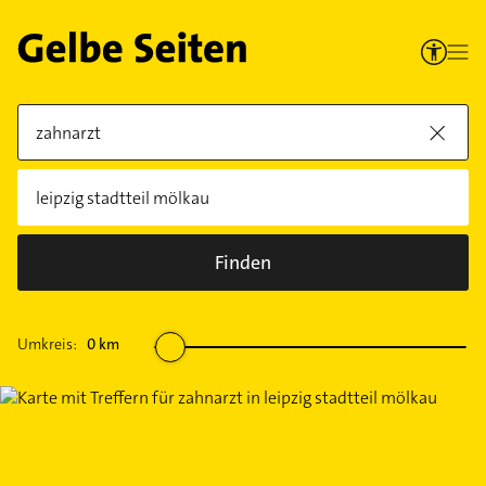
Finden
Umkreis:
0
km