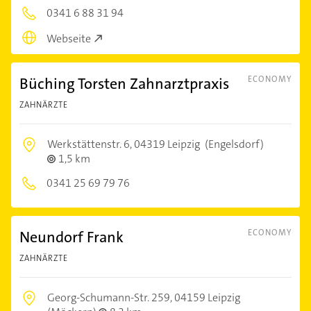
0341 6 88 31 94
Webseite
Büching Torsten Zahnarztpraxis
ECONOMY
ZAHNÄRZTE
Werkstättenstr. 6,
04319 Leipzig
(Engelsdorf)
1,5 km
0341 25 69 79 76
Neundorf Frank
ECONOMY
ZAHNÄRZTE
Georg-Schumann-Str. 259,
04159 Leipzig