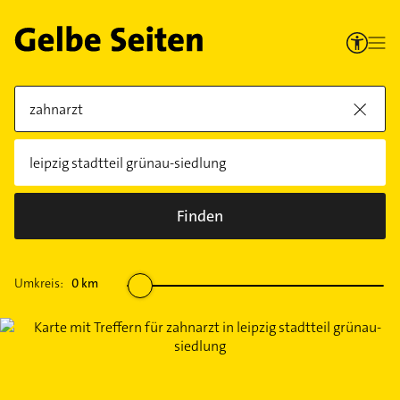
Finden
Umkreis:
0
km