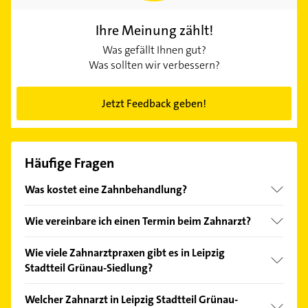
Ihre Meinung zählt!
Was gefällt Ihnen gut?
Was sollten wir verbessern?
Jetzt Feedback geben!
Häufige Fragen
Was kostet eine Zahnbehandlung?
Ihr Zahnarzt in Leipzig Stadtteil Grünau-Siedlung
Wie vereinbare ich einen Termin beim Zahnarzt?
bietet Ihnen immer die bestmögliche Behandlung
an. Die Kosten können dabei stark variieren – je
Einen Termin beim Zahnarzt vereinbaren Sie am
Wie viele Zahnarztpraxen gibt es in Leipzig
nach Art und Umfang der Leistung. Für eine
besten per Telefon. Viele Praxen bieten auch eine
Stadtteil Grünau-Siedlung?
Zahnreinigung zahlen Sie im Durchschnitt zwischen
Online-Terminbuchung an. Bei starken Schmerzen
70 und 100 Euro, für ein Implantat liegen die
oder Zahnunfällen sollten Sie aber immer direkt in
Zurzeit listet Gelbe Seiten 2 Treffer Zahnärzte in
Welcher Zahnarzt in Leipzig Stadtteil Grünau-
Zahnarztkosten meist im vierstelligen Bereich.
der Zahnarztpraxis in Leipzig Stadtteil Grünau-
Leipzig Stadtteil Grünau-Siedlung und näherer