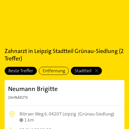
Zahnarzt
in
Leipzig Stadtteil Grünau-Siedlung
(
2
Treffer)
Beste Treffer
Entfernung
Stadtteil
Neumann Brigitte
ZAHNÄRZTE
Bibraer Weg 6,
04207 Leipzig
(Grünau-Siedlung)
1 km