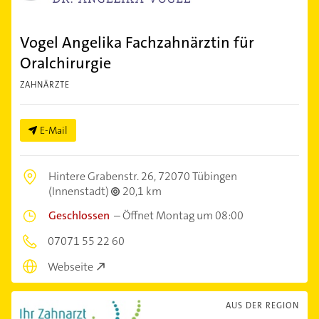
Vogel Angelika Fachzahnärztin für
Oralchirurgie
ZAHNÄRZTE
E-Mail
Hintere Grabenstr. 26,
72070 Tübingen
(Innenstadt)
20,1 km
Geschlossen
–
Öffnet Montag um 08:00
07071 55 22 60
Webseite
AUS DER REGION