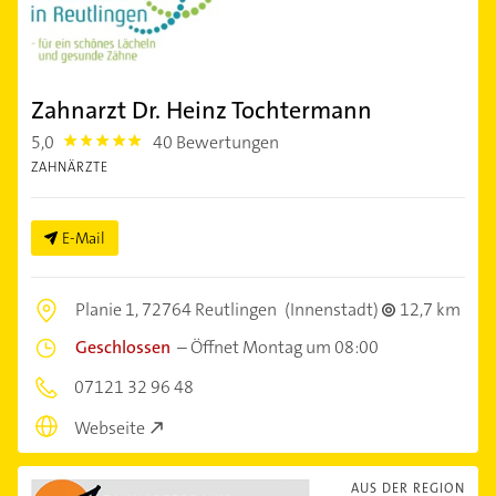
Zahnarzt Dr. Heinz Tochtermann
5,0
40 Bewertungen
5.0
ZAHNÄRZTE
E-Mail
Planie 1,
72764 Reutlingen
(Innenstadt)
12,7 km
Geschlossen
–
Öffnet Montag um 08:00
07121 32 96 48
Webseite
AUS DER REGION