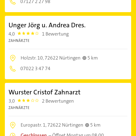
07127 2 27 98
Unger Jörg u. Andrea Dres.
4,0
1 Bewertung
4.0
ZAHNÄRZTE
Holzstr. 10,
72622 Nürtingen
5 km
07022 3 47 74
Wurster Cristof Zahnarzt
3,0
2 Bewertungen
3.0
ZAHNÄRZTE
Europastr. 1,
72622 Nürtingen
5 km
Geschlossen
–
Öffnet Montag um 08:00