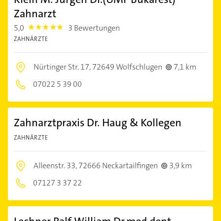
Zahnarzt
5,0
3 Bewertungen
5.0
ZAHNÄRZTE
Nürtinger Str. 17,
72649 Wolfschlugen
7,1 km
07022 5 39 00
Zahnarztpraxis Dr. Haug & Kollegen
ZAHNÄRZTE
Alleenstr. 33,
72666 Neckartailfingen
3,9 km
07127 3 37 22