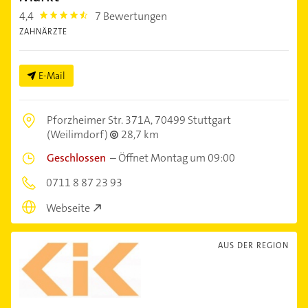
4,4
7 Bewertungen
4.4
ZAHNÄRZTE
E-Mail
Pforzheimer Str. 371A,
70499 Stuttgart
(Weilimdorf)
28,7 km
Geschlossen
–
Öffnet Montag um 09:00
0711 8 87 23 93
Webseite
AUS DER REGION