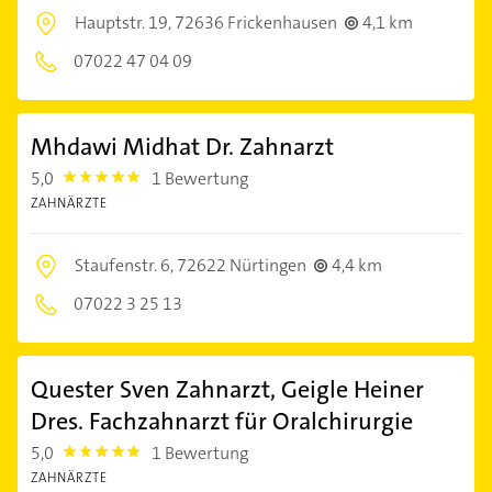
Hauptstr. 19,
72636 Frickenhausen
4,1 km
07022 47 04 09
Mhdawi Midhat Dr. Zahnarzt
5,0
1 Bewertung
5.0
ZAHNÄRZTE
Staufenstr. 6,
72622 Nürtingen
4,4 km
07022 3 25 13
Quester Sven Zahnarzt, Geigle Heiner
Dres. Fachzahnarzt für Oralchirurgie
5,0
1 Bewertung
5.0
ZAHNÄRZTE