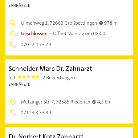
ZAHNÄRZTE
Ulmenweg 1,
72663 Großbettlingen
978 m
Geschlossen
–
Öffnet Montag um 08:00
07022 4 73 79
Schneider Marc Dr. Zahnarzt
5,0
2 Bewertungen
5.0
ZAHNÄRZTE
Metzinger Str. 7,
72585 Riederich
4,3 km
07123 3 33 39
Dr. Norbert Kotz Zahnarzt