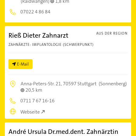
(Raidwangen)
1,8 km
07022 4 86 84
Rieß Dieter Zahnarzt
AUS DER REGION
ZAHNÄRZTE: IMPLANTOLOGIE (SCHWERPUNKT)
E-Mail
Anna-Peters-Str. 21,
70597 Stuttgart
(Sonnenberg)
20,5 km
0711 7 67 16-16
Webseite
André Ursula Dr.med.dent. Zahnärztin