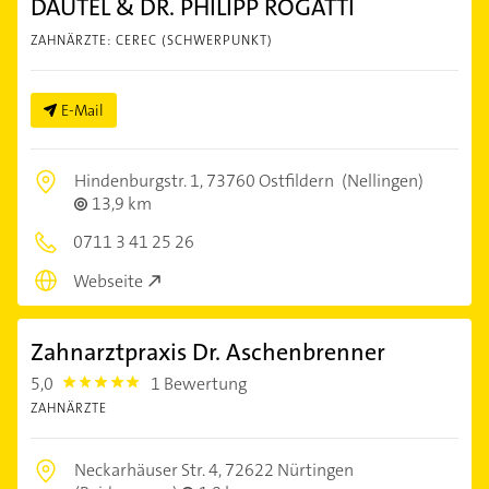
DAUTEL & DR. PHILIPP ROGATTI
ZAHNÄRZTE: CEREC (SCHWERPUNKT)
E-Mail
Hindenburgstr. 1,
73760 Ostfildern
(Nellingen)
13,9 km
0711 3 41 25 26
Webseite
Zahnarztpraxis Dr. Aschenbrenner
5,0
1 Bewertung
5.0
ZAHNÄRZTE
Neckarhäuser Str. 4,
72622 Nürtingen