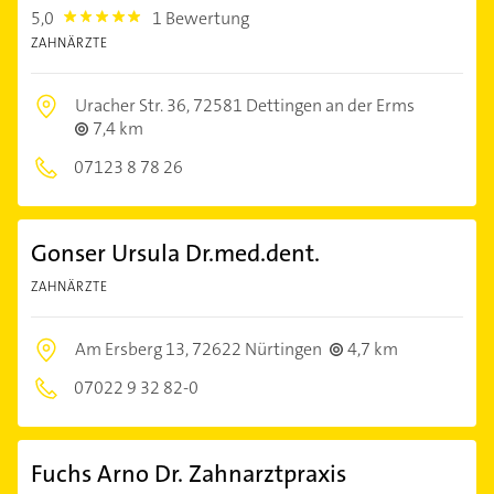
5,0
1 Bewertung
5.0
ZAHNÄRZTE
Uracher Str. 36,
72581 Dettingen an der Erms
7,4 km
07123 8 78 26
Gonser Ursula Dr.med.dent.
ZAHNÄRZTE
Am Ersberg 13,
72622 Nürtingen
4,7 km
07022 9 32 82-0
Fuchs Arno Dr. Zahnarztpraxis