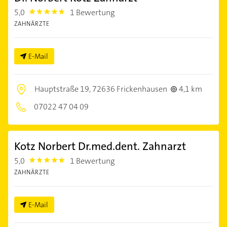
5,0
1 Bewertung
5.0
ZAHNÄRZTE
E-Mail
Hauptstraße 19,
72636 Frickenhausen
4,1 km
07022 47 04 09
Kotz Norbert Dr.med.dent. Zahnarzt
5,0
1 Bewertung
5.0
ZAHNÄRZTE
E-Mail