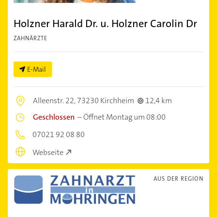
Holzner Harald Dr. u. Holzner Carolin Dr
ZAHNÄRZTE
E-Mail
Alleenstr. 22,
73230 Kirchheim
12,4 km
Geschlossen
–
Öffnet Montag um 08:00
07021 92 08 80
Webseite
AUS DER REGION