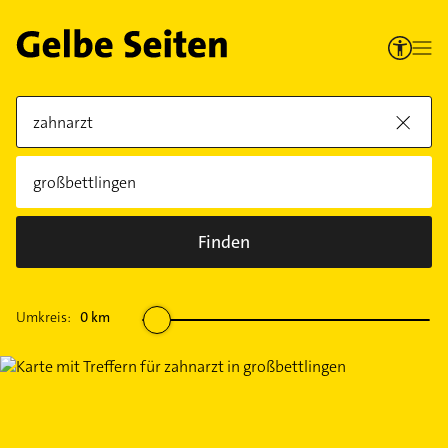
Finden
Umkreis:
0
km