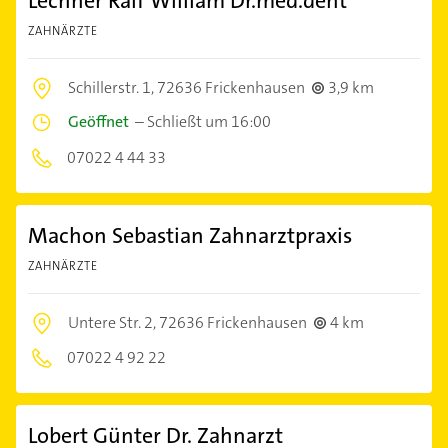
Lechner Ralf William Dr.med.dent
ZAHNÄRZTE
Schillerstr. 1,
72636 Frickenhausen
3,9 km
Geöffnet
–
Schließt um 16:00
07022 4 44 33
Machon Sebastian Zahnarztpraxis
ZAHNÄRZTE
Untere Str. 2,
72636 Frickenhausen
4 km
07022 4 92 22
Lobert Günter Dr. Zahnarzt