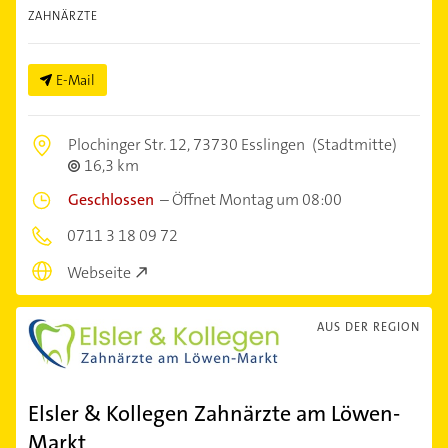
ZAHNÄRZTE
E-Mail
Plochinger Str. 12,
73730 Esslingen
(Stadtmitte)
16,3 km
Geschlossen
–
Öffnet Montag um 08:00
0711 3 18 09 72
Webseite
AUS DER REGION
Elsler & Kollegen Zahnärzte am Löwen-
Markt