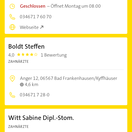
Geschlossen
–
Öffnet Montag um 08:00
034671 7 60 70
Webseite
Boldt Steffen
4,0
1 Bewertung
4.0
ZAHNÄRZTE
Anger 12,
06567 Bad Frankenhausen/Kyffhäuser
4,6 km
034671 7 28-0
Witt Sabine Dipl.-Stom.
ZAHNÄRZTE