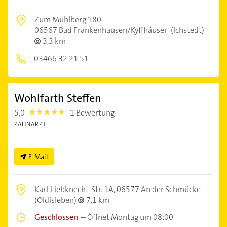
Zum Mühlberg 180,
06567 Bad Frankenhausen/Kyffhäuser
(Ichstedt)
3,3 km
03466 32 21 51
Wohlfarth Steffen
5,0
1 Bewertung
5.0
ZAHNÄRZTE
E-Mail
Karl-Liebknecht-Str. 1A,
06577 An der Schmücke
(Oldisleben)
7,1 km
Geschlossen
–
Öffnet Montag um 08:00