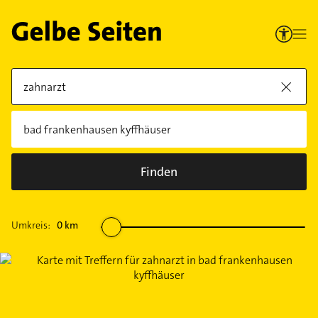
Finden
Umkreis:
0
km