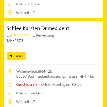
034673 9 62 41
Webseite
Schlee Karsten Dr.med.dent.
1,0
1 Bewertung
1.0
ZAHNÄRZTE
E-Mail
Wilhelm-Schall-Str. 2B,
06567 Bad Frankenhausen/Kyffhäuser
4,7 km
Geschlossen
–
Öffnet Montag um 08:00
034671 6 40 43
Webseite