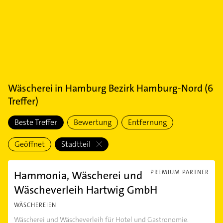
Wäscherei
in
Hamburg Bezirk Hamburg-Nord
(
6
Treffer)
Beste Treffer
Bewertung
Entfernung
Geöffnet
Stadtteil
Hammonia, Wäscherei und
PREMIUM PARTNER
Wäscheverleih Hartwig GmbH
WÄSCHEREIEN
Wäscherei und Wäscheverleih für Hotel und Gastronomie.