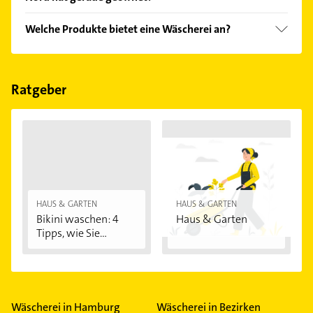
Empfehlungen. Die Suchergebnisse können Sie sich
einfach nach
Bewertungen
sortiert anzeigen lassen.
Im Anbieter-Bereich finden Sie alle
Öffnungszeiten
.
Welche Produkte bietet eine Wäscherei an?
Bitte beachten Sie, dass diese an Sonn- und
Feiertagen abweichen können.
Das Angebot umfasst unter anderem
Archivierungsmöbel, Beistelltische, Bürostühle,
Bürotische und Container.
Ratgeber
HAUS & GARTEN
HAUS & GARTEN
Bikini waschen: 4
Haus & Garten
Tipps, wie Sie...
Wäscherei in Hamburg
Wäscherei in Bezirken