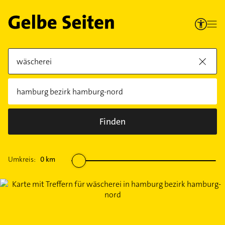
Finden
Umkreis:
0
km