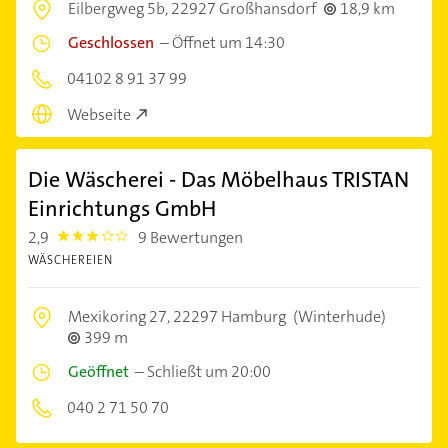
Eilbergweg 5b,
22927 Großhansdorf
18,9 km
Geschlossen
–
Öffnet um 14:30
04102 8 91 37 99
Webseite
Die Wäscherei - Das Möbelhaus TRISTAN
Einrichtungs GmbH
2,9
9 Bewertungen
2.9
WÄSCHEREIEN
Mexikoring 27,
22297 Hamburg
(Winterhude)
399 m
Geöffnet
–
Schließt um 20:00
040 2 71 50 70