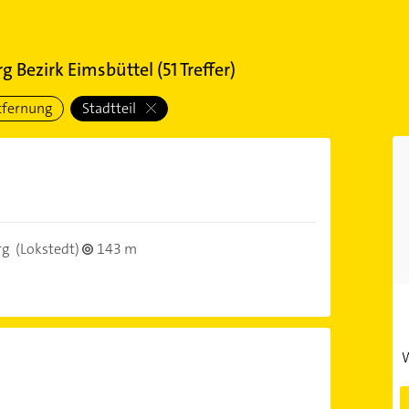
 Bezirk Eimsbüttel
(
51
Treffer)
tfernung
Stadtteil
rg
(Lokstedt)
143 m
W