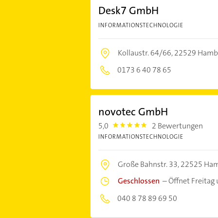
Desk7 GmbH
INFORMATIONSTECHNOLOGIE
Kollaustr. 64/66,
22529 Hamb
0173 6 40 78 65
novotec GmbH
5,0
2 Bewertungen
5.0
INFORMATIONSTECHNOLOGIE
Große Bahnstr. 33,
22525 Ha
Geschlossen
–
Öffnet Freitag
040 8 78 89 69 50