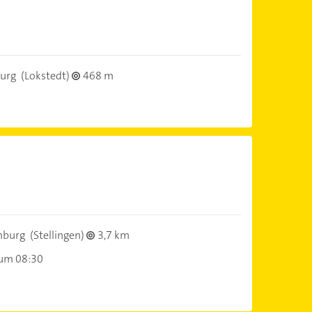
urg
(Lokstedt)
468 m
mburg
(Stellingen)
3,7 km
 um 08:30