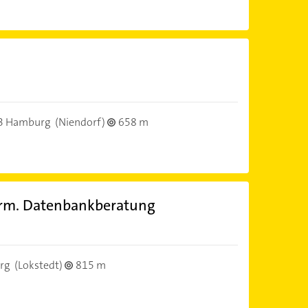
3 Hamburg
(Niendorf)
658 m
form. Datenbankberatung
rg
(Lokstedt)
815 m