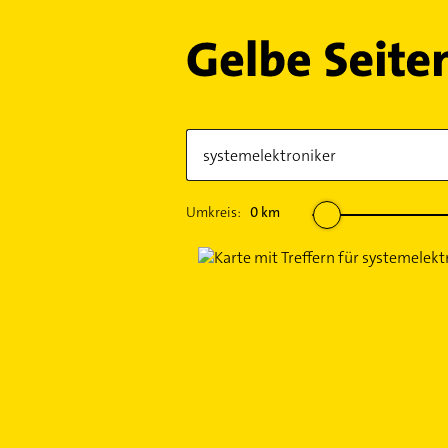
Umkreis:
0
km