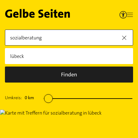
Finden
Umkreis:
0
km