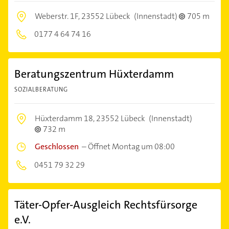
Weberstr. 1F,
23552 Lübeck
(Innenstadt)
705 m
0177 4 64 74 16
Beratungszentrum Hüxterdamm
SOZIALBERATUNG
Hüxterdamm 18,
23552 Lübeck
(Innenstadt)
732 m
Geschlossen
–
Öffnet Montag um 08:00
0451 79 32 29
Täter-Opfer-Ausgleich Rechtsfürsorge
e.V.