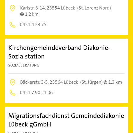
Karlstr. 8-14,
23554 Lübeck
(St. Lorenz Nord)
1,2 km
0451 4 23 75
Kirchengemeindeverband Diakonie-
Sozialstation
SOZIALBERATUNG
Bäckerstr. 3-5,
23564 Lübeck
(St. Jürgen)
1,3 km
0451 7 90 21 06
Migrationsfachdienst Gemeindediakonie
Lübeck gGmbH