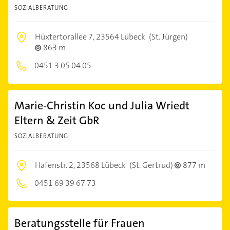
SOZIALBERATUNG
Hüxtertorallee 7,
23564 Lübeck
(St. Jürgen)
863 m
0451 3 05 04 05
Marie-Christin Koc und Julia Wriedt
Eltern & Zeit GbR
SOZIALBERATUNG
Hafenstr. 2,
23568 Lübeck
(St. Gertrud)
877 m
0451 69 39 67 73
Beratungsstelle für Frauen