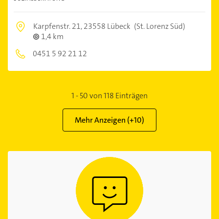
Karpfenstr. 21,
23558 Lübeck
(St. Lorenz Süd)
1,4 km
0451 5 92 21 12
1
-
50
von
118
Einträgen
Mehr Anzeigen (+
10
)