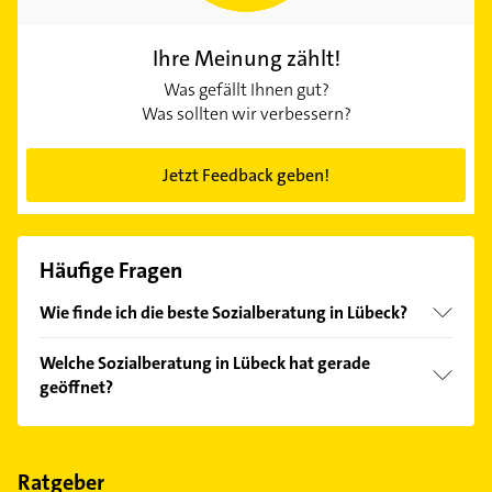
Ihre Meinung zählt!
Was gefällt Ihnen gut?
Was sollten wir verbessern?
Jetzt Feedback geben!
Häufige Fragen
Wie finde ich die beste Sozialberatung in Lübeck?
Vergleichen Sie alle Anbieter anhand echter
Welche Sozialberatung in Lübeck hat gerade
Kundenmeinungen und profitieren Sie von den
geöffnet?
Empfehlungen. Die Suchergebnisse können Sie sich
einfach nach
Bewertungen
sortiert anzeigen lassen.
Im Anbieter-Bereich finden Sie alle
Öffnungszeiten
.
Bitte beachten Sie, dass diese an Sonn- und
Feiertagen abweichen können.
Ratgeber