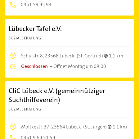
0451 59 95 94
Lübecker Tafel e.V.
SOZIALBERATUNG
Schulstr. 8,
23568 Lübeck
(St. Gertrud)
1,1 km
Geschlossen
–
Öffnet Montag um 09:00
CliC Lübeck e.V. (gemeinnütziger
Suchthilfeverein)
SOZIALBERATUNG
Moltkestr. 37,
23564 Lübeck
(St. Jürgen)
1,1 km
0451 9 69 51 59