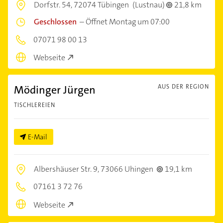
Dorfstr. 54,
72074 Tübingen
(Lustnau)
21,8 km
Geschlossen
–
Öffnet Montag um 07:00
07071 98 00 13
Webseite
Mödinger Jürgen
AUS DER REGION
TISCHLEREIEN
E-Mail
Albershäuser Str. 9,
73066 Uhingen
19,1 km
07161 3 72 76
Webseite