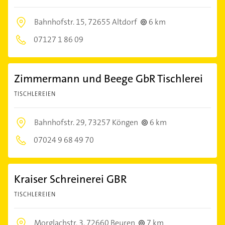
Bahnhofstr. 15,
72655 Altdorf
6 km
07127 1 86 09
Zimmermann und Beege GbR Tischlerei
TISCHLEREIEN
Bahnhofstr. 29,
73257 Köngen
6 km
07024 9 68 49 70
Kraiser Schreinerei GBR
TISCHLEREIEN
Morglachstr. 3,
72660 Beuren
7 km