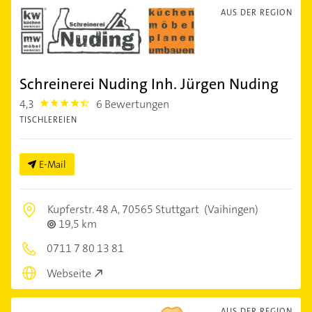
AUS DER REGION
Schreinerei Nuding Inh. Jürgen Nuding
4,3
6 Bewertungen
4.3
TISCHLEREIEN
E-Mail
Kupferstr. 48 A,
70565 Stuttgart
(Vaihingen)
19,5 km
0711 7 80 13 81
Webseite
AUS DER REGION