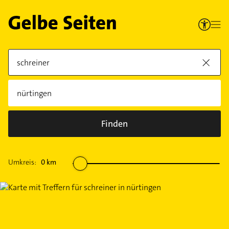
Finden
Umkreis:
0
km