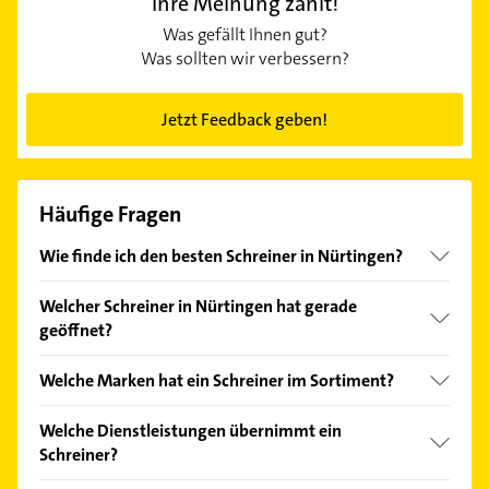
Ihre Meinung zählt!
Was gefällt Ihnen gut?
Was sollten wir verbessern?
Jetzt Feedback geben!
Häufige Fragen
Wie finde ich den besten Schreiner in Nürtingen?
Vergleichen Sie alle Anbieter anhand echter
Welcher Schreiner in Nürtingen hat gerade
Kundenmeinungen und profitieren Sie von den
geöffnet?
Empfehlungen. Die Suchergebnisse können Sie sich
einfach nach
Bewertungen
sortiert anzeigen lassen.
Im Anbieter-Bereich finden Sie alle
Öffnungszeiten
.
Welche Marken hat ein Schreiner im Sortiment?
Bitte beachten Sie, dass diese an Sonn- und
Feiertagen abweichen können.
Der Schreiner verkauft Marken wie Corian.
Welche Dienstleistungen übernimmt ein
Schreiner?