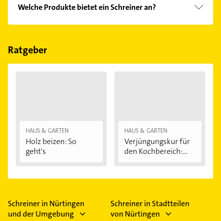
Folgende Leistungen werden angeboten:
Welche Produkte bietet ein Schreiner an?
Innenausbau, Küchen, Möbelbau, Tischlerei und
Türen.
Das Angebot umfasst unter anderem Holzfenster,
Innentüren, Badmöbel, Deckenverkleidungen und
Einbauschränke.
Ratgeber
HAUS & GARTEN
HAUS & GARTEN
Holz beizen: So
Verjüngungskur für
geht's
den Kochbereich:...
Schreiner in Nürtingen
Schreiner in Stadtteilen
und der Umgebung
von Nürtingen