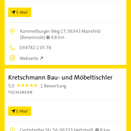
E-Mail
Rammelburger Weg 17,
06343 Mansfeld
(Biesenrode)
4,8 km
034782 2 05 78
Webseite
Kretschmann Bau- und Möbeltischler
5,0
1 Bewertung
5.0
TISCHLEREIEN
E-Mail
Gerbstedter Str. 56,
06333 Hettstedt
8 km