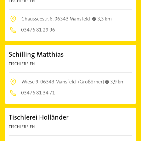
TISCHLEREIEN
Chausseestr. 6,
06343 Mansfeld
3,3 km
03476 81 29 96
Schilling Matthias
TISCHLEREIEN
Wiese 9,
06343 Mansfeld
(Großörner)
3,9 km
03476 81 34 71
Tischlerei Holländer
TISCHLEREIEN