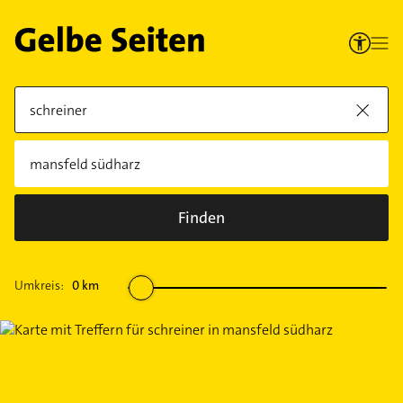
Finden
Umkreis:
0
km