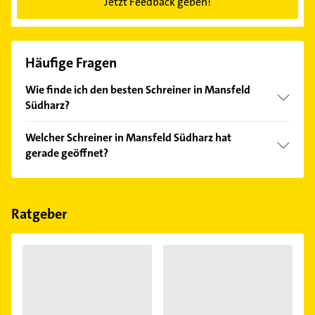
Jetzt Feedback geben!
Häufige Fragen
Wie finde ich den besten Schreiner in Mansfeld
Südharz?
Vergleichen Sie alle Anbieter anhand echter
Welcher Schreiner in Mansfeld Südharz hat
Kundenmeinungen und profitieren Sie von den
gerade geöffnet?
Empfehlungen. Die Suchergebnisse können Sie sich
einfach nach
Bewertungen
sortiert anzeigen lassen.
Im Anbieter-Bereich finden Sie alle
Öffnungszeiten
.
Bitte beachten Sie, dass diese an Sonn- und
Feiertagen abweichen können.
Ratgeber