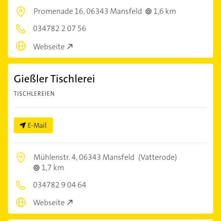
Promenade 16,
06343 Mansfeld
1,6 km
034782 2 07 56
Webseite
Gießler Tischlerei
TISCHLEREIEN
E-Mail
Mühlenstr. 4,
06343 Mansfeld
(Vatterode)
1,7 km
034782 9 04 64
Webseite