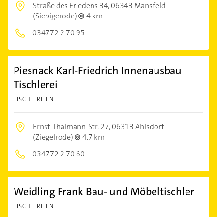
Straße des Friedens 34,
06343 Mansfeld
(Siebigerode)
4 km
034772 2 70 95
Piesnack Karl-Friedrich Innenausbau
Tischlerei
TISCHLEREIEN
Ernst-Thälmann-Str. 27,
06313 Ahlsdorf
(Ziegelrode)
4,7 km
034772 2 70 60
Weidling Frank Bau- und Möbeltischler
TISCHLEREIEN