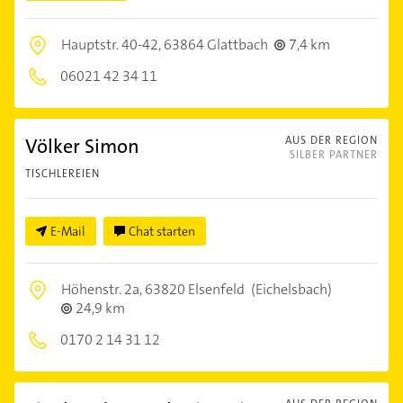
Hauptstr. 40-42,
63864 Glattbach
7,4 km
06021 42 34 11
Völker Simon
AUS DER REGION
SILBER PARTNER
TISCHLEREIEN
E-Mail
Chat starten
Höhenstr. 2a,
63820 Elsenfeld
(Eichelsbach)
24,9 km
0170 2 14 31 12