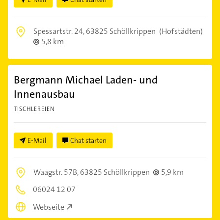
Spessartstr. 24,
63825 Schöllkrippen
(Hofstädten)
5,8 km
Bergmann Michael Laden- und
Innenausbau
TISCHLEREIEN
E-Mail
Chat starten
Waagstr. 57B,
63825 Schöllkrippen
5,9 km
06024 12 07
Webseite