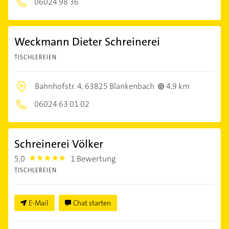
06024 98 36
Weckmann Dieter Schreinerei
TISCHLEREIEN
Bahnhofstr. 4,
63825 Blankenbach
4,9 km
06024 63 01 02
Schreinerei Völker
5,0
1 Bewertung
5.0
TISCHLEREIEN
E-Mail
Chat starten