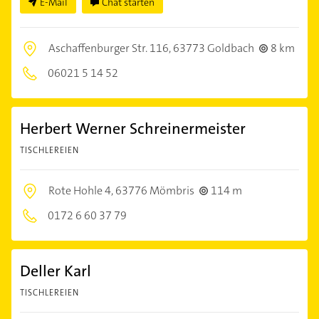
E-Mail
Chat starten
Aschaffenburger Str. 116,
63773 Goldbach
8 km
06021 5 14 52
Herbert Werner Schreinermeister
TISCHLEREIEN
Rote Hohle 4,
63776 Mömbris
114 m
0172 6 60 37 79
Deller Karl
TISCHLEREIEN