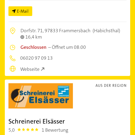
E-Mail
Dorfstr. 71,
97833 Frammersbach
(Habichsthal)
16,4 km
Geschlossen
–
Öffnet um 08:00
06020 97 09 13
Webseite
AUS DER REGION
Schreinerei Elsässer
5,0
1 Bewertung
5.0