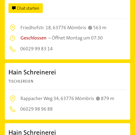
Chat starten
Friedhofstr. 18,
63776 Mömbris
563 m
Geschlossen
–
Öffnet Montag um 07:30
06029 99 83 14
Hain Schreinerei
TISCHLEREIEN
Rappacher Weg 34,
63776 Mömbris
879 m
06029 98 96 88
Hain Schreinerei