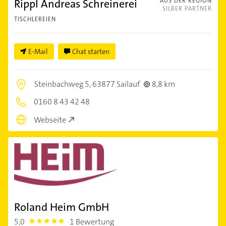
Rippl Andreas Schreinerei
AUS DER REGION
SILBER PARTNER
TISCHLEREIEN
E-Mail
Chat starten
Steinbachweg 5,
63877 Sailauf
8,8 km
0160 8 43 42 48
Webseite
Roland Heim GmbH
5,0
1 Bewertung
5.0