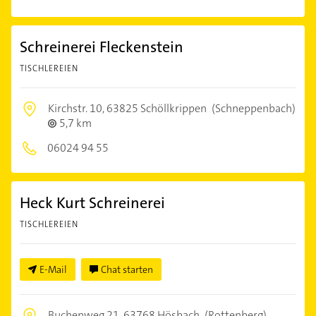
Schreinerei Fleckenstein
TISCHLEREIEN
Kirchstr. 10,
63825 Schöllkrippen
(Schneppenbach)
5,7 km
06024 94 55
Heck Kurt Schreinerei
TISCHLEREIEN
E-Mail
Chat starten
Buchenweg 21,
63768 Hösbach
(Rottenberg)