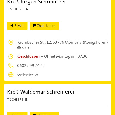
Kreß Jürgen Schreinerei
TISCHLEREIEN
E-Mail
Chat starten
Krombacher Str. 12,
63776 Mömbris
(Königshofen)
3 km
Geschlossen
–
Öffnet Montag um 07:30
06029 99 74 62
Webseite
Kreß Waldemar Schreinerei
TISCHLEREIEN