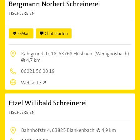
Bergmann Norbert Schreinerei
TISCHLEREIEN
E-Mail
Chat starten
Kahlgrundstr. 18,
63768 Hösbach
(Wenighösbach)
4,7 km
06021 56 00 19
Webseite
Etzel Willibald Schreinerei
TISCHLEREIEN
Bahnhofstr. 4,
63825 Blankenbach
4,9 km