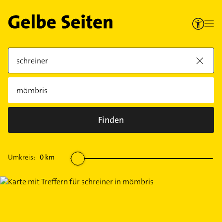
Finden
Umkreis:
0
km