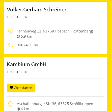
Völker Gerhard Schreiner
TISCHLEREIEN
Tannenweg 11,
63768 Hösbach
(Rottenberg)
5,9 km
06024 91 80
Kambium GmbH
TISCHLEREIEN
Chat starten
Aschaffenburger Str. 36,
63825 Schöllkrippen
6 km