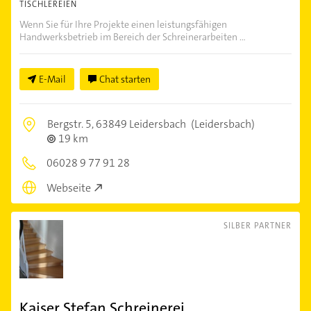
TISCHLEREIEN
Wenn Sie für Ihre Projekte einen leistungsfähigen
Handwerksbetrieb im Bereich der Schreinerarbeiten ...
E-Mail
Chat starten
Bergstr. 5,
63849 Leidersbach
(Leidersbach)
19 km
06028 9 77 91 28
Webseite
SILBER PARTNER
Kaiser Stefan Schreinerei