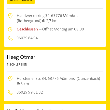
Handwerkerring 32,
63776 Mömbris
(Rothengrund)
2,7 km
Geschlossen
–
Öffnet Montag um 08:00
06029 64 94
Heeg Otmar
TISCHLEREIEN
Hörsteiner Str. 34,
63776 Mömbris
(Gunzenbach)
3 km
06029 99 61 32