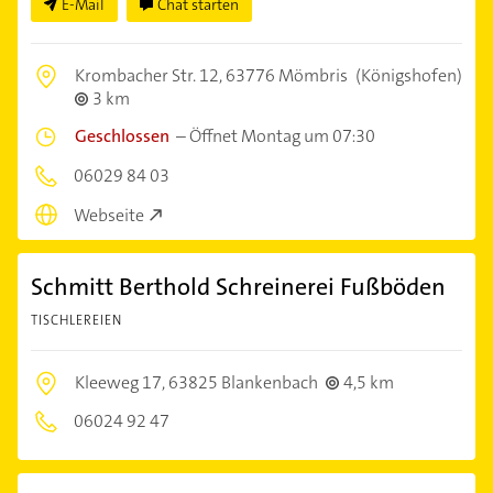
E-Mail
Chat starten
Krombacher Str. 12,
63776 Mömbris
(Königshofen)
3 km
Geschlossen
–
Öffnet Montag um 07:30
06029 84 03
Webseite
Schmitt Berthold Schreinerei Fußböden
TISCHLEREIEN
Kleeweg 17,
63825 Blankenbach
4,5 km
06024 92 47