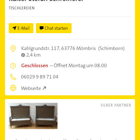
TISCHLEREIEN
E-Mail
Chat starten
Kahlgrundstr. 117,
63776 Mömbris
(Schimborn)
2,4 km
Geschlossen
–
Öffnet Montag um 08:00
06029 9 89 71 04
Webseite
SILBER PARTNER