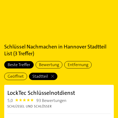
Schlüssel Nachmachen
in
Hannover Stadtteil
List
(
3
Treffer)
Beste Treffer
Bewertung
Entfernung
Geöffnet
Stadtteil
LockTec Schlüsselnotdienst
5,0
93 Bewertungen
5.0
SCHLÜSSEL UND SCHLÖSSER