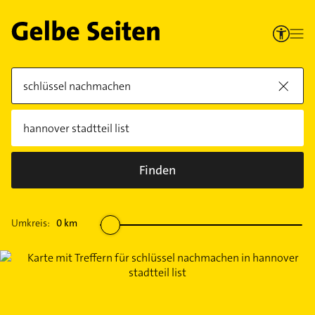
Finden
Umkreis:
0
km