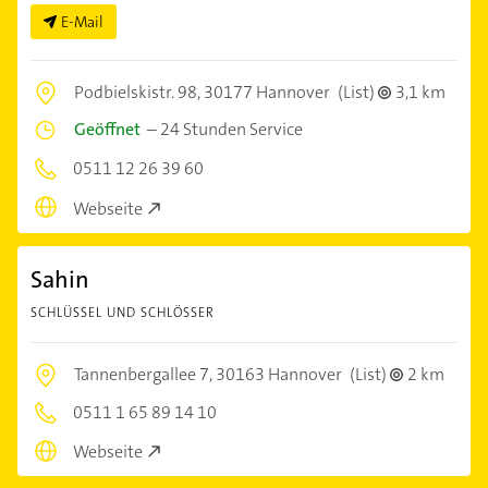
E-Mail
Podbielskistr. 98,
30177 Hannover
(List)
3,1 km
Geöffnet
–
24 Stunden Service
0511 12 26 39 60
Webseite
Sahin
SCHLÜSSEL UND SCHLÖSSER
Tannenbergallee 7,
30163 Hannover
(List)
2 km
0511 1 65 89 14 10
Webseite