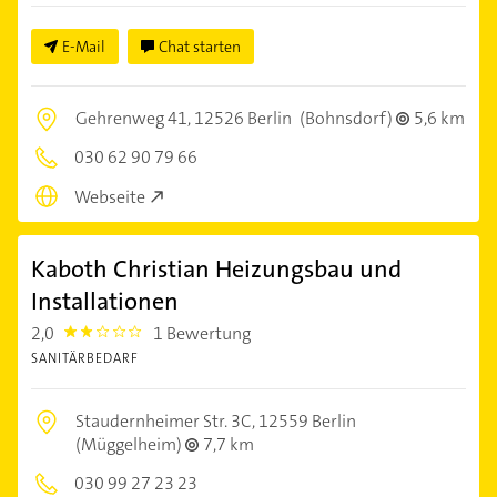
E-Mail
Chat starten
Gehrenweg 41,
12526 Berlin
(Bohnsdorf)
5,6 km
030 62 90 79 66
Webseite
Kaboth Christian Heizungsbau und
Installationen
2,0
1 Bewertung
2.0
SANITÄRBEDARF
Staudernheimer Str. 3C,
12559 Berlin
(Müggelheim)
7,7 km
030 99 27 23 23