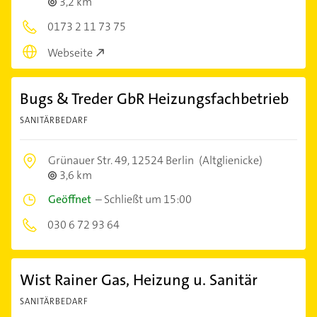
3,2 km
0173 2 11 73 75
Webseite
Bugs & Treder GbR Heizungsfachbetrieb
SANITÄRBEDARF
Grünauer Str. 49,
12524 Berlin
(Altglienicke)
3,6 km
Geöffnet
–
Schließt um 15:00
030 6 72 93 64
Wist Rainer Gas, Heizung u. Sanitär
SANITÄRBEDARF