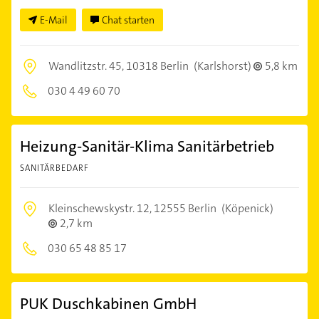
E-Mail
Chat starten
Wandlitzstr. 45,
10318 Berlin
(Karlshorst)
5,8 km
030 4 49 60 70
Heizung-Sanitär-Klima Sanitärbetrieb
SANITÄRBEDARF
Kleinschewskystr. 12,
12555 Berlin
(Köpenick)
2,7 km
030 65 48 85 17
PUK Duschkabinen GmbH