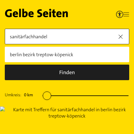
Finden
Umkreis:
0
km