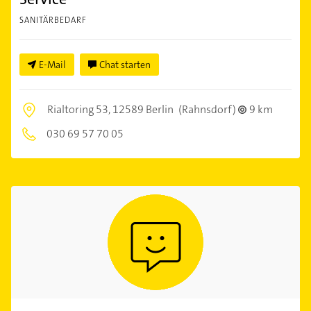
SANITÄRBEDARF
E-Mail
Chat starten
Rialtoring 53,
12589 Berlin
(Rahnsdorf)
9 km
030 69 57 70 05