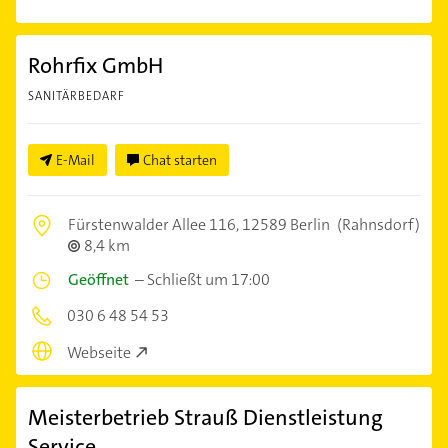
Rohrfix GmbH
SANITÄRBEDARF
E-Mail
Chat starten
Fürstenwalder Allee 116,
12589 Berlin
(Rahnsdorf)
8,4 km
Geöffnet
–
Schließt um 17:00
030 6 48 54 53
Webseite
Meisterbetrieb Strauß Dienstleistung
Service