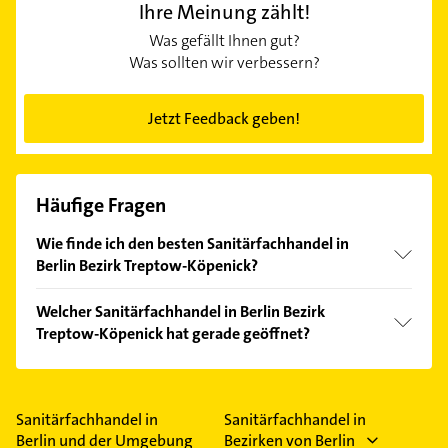
Ihre Meinung zählt!
Was gefällt Ihnen gut?
Was sollten wir verbessern?
Jetzt Feedback geben!
Häufige Fragen
Wie finde ich den besten Sanitärfachhandel in
Berlin Bezirk Treptow-Köpenick?
Vergleichen Sie alle Anbieter anhand echter
Welcher Sanitärfachhandel in Berlin Bezirk
Kundenmeinungen und profitieren Sie von den
Treptow-Köpenick hat gerade geöffnet?
Empfehlungen. Die Suchergebnisse können Sie sich
einfach nach
Bewertungen
sortiert anzeigen lassen.
Im Anbieter-Bereich finden Sie alle
Öffnungszeiten
.
Bitte beachten Sie, dass diese an Sonn- und
Feiertagen abweichen können.
Sanitärfachhandel in
Sanitärfachhandel in
Berlin und der Umgebung
Bezirken von Berlin