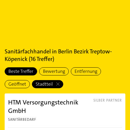
Sanitärfachhandel
in
Berlin Bezirk Treptow-
Köpenick
(
16
Treffer)
Beste Treffer
Bewertung
Entfernung
Geöffnet
Stadtteil
HTM Versorgungstechnik
SILBER PARTNER
GmbH
SANITÄRBEDARF