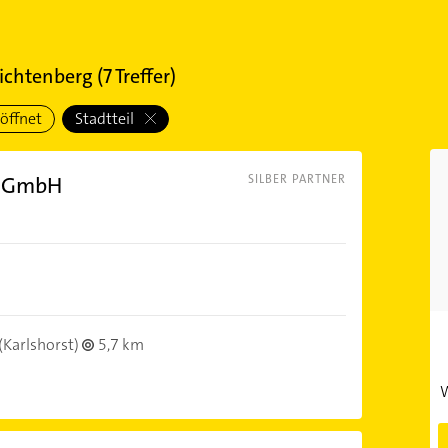
Lichtenberg
(
7
Treffer)
öffnet
Stadtteil
k GmbH
SILBER PARTNER
(Karlshorst)
5,7 km
W