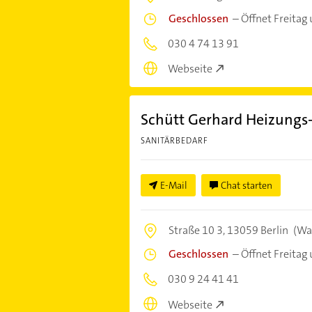
Geschlossen
–
Öffnet Freitag
030 4 74 13 91
Webseite
Schütt Gerhard Heizungs
SANITÄRBEDARF
E-Mail
Chat starten
Straße 10 3,
13059 Berlin
(Wa
Geschlossen
–
Öffnet Freitag
030 9 24 41 41
Webseite