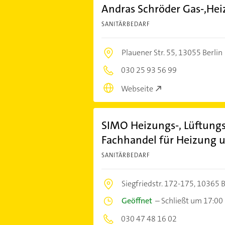
Andras Schröder Gas-,He
SANITÄRBEDARF
Plauener Str. 55,
13055 Berlin
030 25 93 56 99
Webseite
SIMO Heizungs-, Lüftung
Fachhandel für Heizung u
SANITÄRBEDARF
Siegfriedstr. 172-175,
10365 B
Geöffnet
–
Schließt um 17:00
030 47 48 16 02