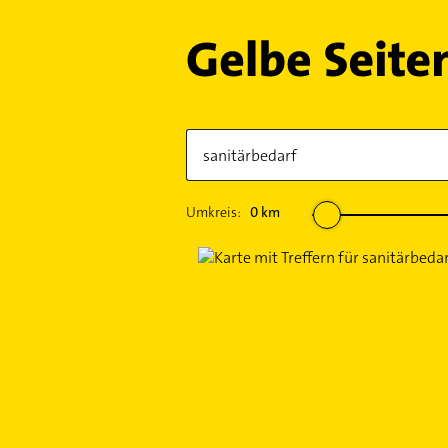
Umkreis:
0
km