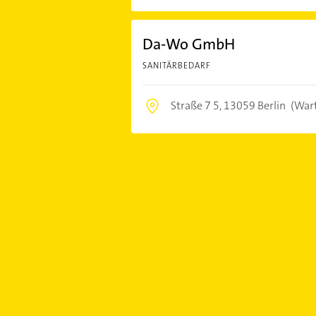
Da-Wo GmbH
SANITÄRBEDARF
Straße 7 5,
13059 Berlin
(War