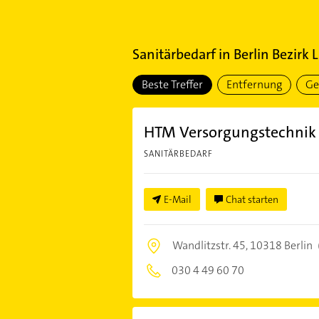
Sanitärbedarf
in
Berlin Bezirk 
Beste Treffer
Entfernung
Ge
HTM Versorgungstechni
SANITÄRBEDARF
E-Mail
Chat starten
Wandlitzstr. 45,
10318 Berlin
030 4 49 60 70