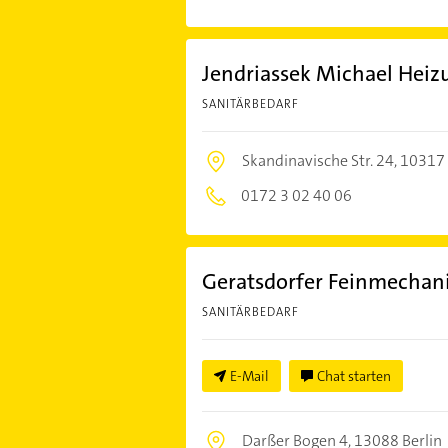
Jendriassek Michael Heiz
SANITÄRBEDARF
Skandinavische Str. 24,
10317 
0172 3 02 40 06
Geratsdorfer Feinmechan
SANITÄRBEDARF
E-Mail
Chat starten
Darßer Bogen 4,
13088 Berlin