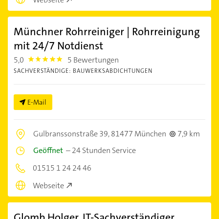
Münchner Rohrreiniger | Rohrreinigung
mit 24/7 Notdienst
5,0
5 Bewertungen
5.0
SACHVERSTÄNDIGE: BAUWERKSABDICHTUNGEN
E-Mail
Gulbranssonstraße 39,
81477 München
7,9 km
Geöffnet
–
24 Stunden Service
01515 1 24 24 46
Webseite
Glomb Holger, IT-Sachverständiger