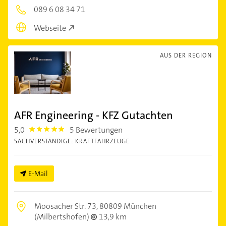
089 6 08 34 71
Webseite
AUS DER REGION
AFR Engineering - KFZ Gutachten
5,0
5 Bewertungen
5.0
SACHVERSTÄNDIGE: KRAFTFAHRZEUGE
E-Mail
Moosacher Str. 73,
80809 München
(Milbertshofen)
13,9 km