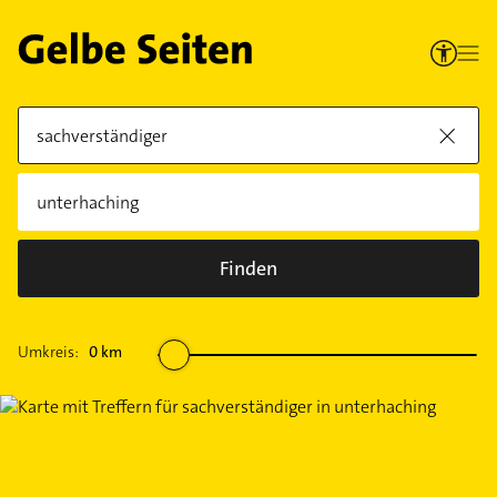
Finden
Umkreis:
0
km