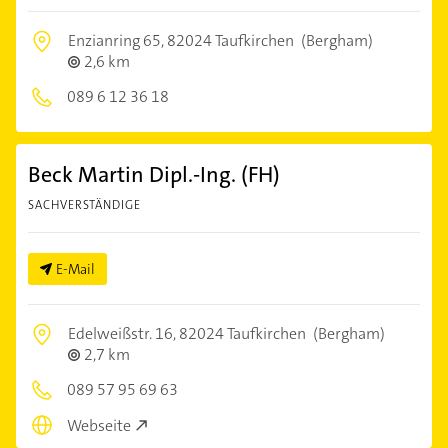
Enzianring 65,
82024 Taufkirchen
(Bergham)
2,6 km
089 6 12 36 18
Beck Martin Dipl.-Ing. (FH)
SACHVERSTÄNDIGE
E-Mail
Edelweißstr. 16,
82024 Taufkirchen
(Bergham)
2,7 km
089 57 95 69 63
Webseite