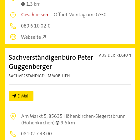
1,3 km
Geschlossen
–
Öffnet Montag um 07:30
089 6 10 02-0
Webseite
Sachverständigenbüro Peter
AUS DER REGION
Guggenberger
SACHVERSTÄNDIGE: IMMOBILIEN
E-Mail
Am Markt 5,
85635 Höhenkirchen-Siegertsbrunn
(Höhenkirchen)
9,6 km
08102 7 43 00