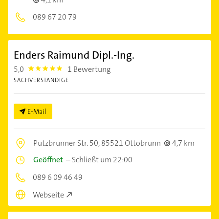
089 67 20 79
Enders Raimund Dipl.-Ing.
5,0
1 Bewertung
5.0
SACHVERSTÄNDIGE
E-Mail
Putzbrunner Str. 50,
85521 Ottobrunn
4,7 km
Geöffnet
–
Schließt um 22:00
089 6 09 46 49
Webseite