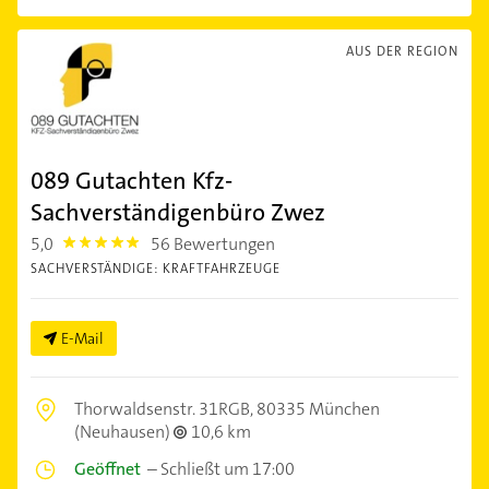
AUS DER REGION
089 Gutachten Kfz-
Sachverständigenbüro Zwez
5,0
56 Bewertungen
5.0
SACHVERSTÄNDIGE: KRAFTFAHRZEUGE
E-Mail
Thorwaldsenstr. 31RGB,
80335 München
(Neuhausen)
10,6 km
Geöffnet
–
Schließt um 17:00