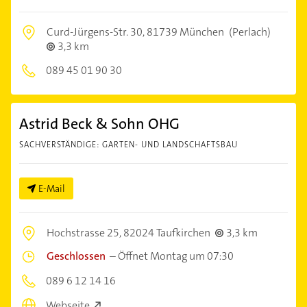
Curd-Jürgens-Str. 30,
81739 München
(Perlach)
3,3 km
089 45 01 90 30
Astrid Beck & Sohn OHG
SACHVERSTÄNDIGE: GARTEN- UND LANDSCHAFTSBAU
E-Mail
Hochstrasse 25,
82024 Taufkirchen
3,3 km
Geschlossen
–
Öffnet Montag um 07:30
089 6 12 14 16
Webseite