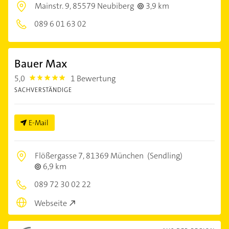
Mainstr. 9,
85579 Neubiberg
3,9 km
089 6 01 63 02
Bauer Max
5,0
1 Bewertung
5.0
SACHVERSTÄNDIGE
E-Mail
Flößergasse 7,
81369 München
(Sendling)
6,9 km
089 72 30 02 22
Webseite