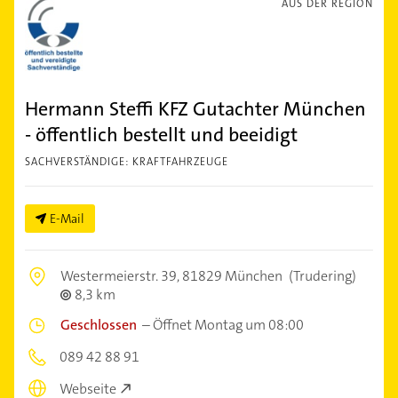
AUS DER REGION
Hermann Steffi KFZ Gutachter München
- öffentlich bestellt und beeidigt
SACHVERSTÄNDIGE: KRAFTFAHRZEUGE
E-Mail
Westermeierstr. 39,
81829 München
(Trudering)
8,3 km
Geschlossen
–
Öffnet Montag um 08:00
089 42 88 91
Webseite