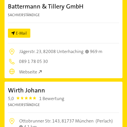
Battermann & Tillery GmbH
SACHVERSTÄNDIGE
E-Mail
Jägerstr. 23,
82008 Unterhaching
969 m
089 1 78 05 30
Webseite
Wirth Johann
5,0
1 Bewertung
5.0
SACHVERSTÄNDIGE
Ottobrunner Str. 143,
81737 München
(Perlach)
4,1 km