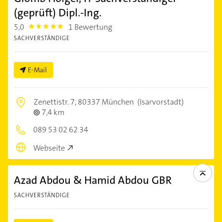
(geprüft) Dipl.-Ing.
5,0
1 Bewertung
5.0
SACHVERSTÄNDIGE
E-Mail
Zenettistr. 7,
80337 München
(Isarvorstadt)
7,4 km
089 53 02 62 34
Webseite
Azad Abdou & Hamid Abdou GBR
SACHVERSTÄNDIGE