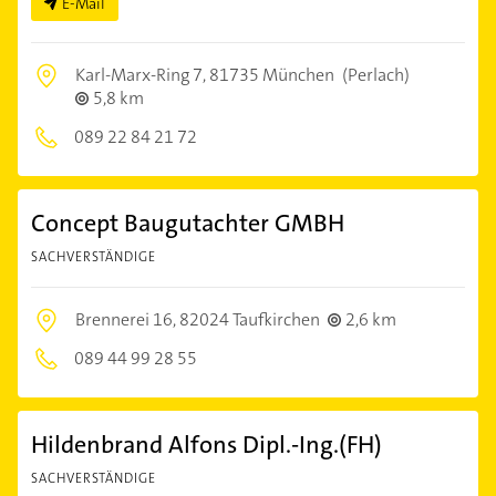
E-Mail
Karl-Marx-Ring 7,
81735 München
(Perlach)
5,8 km
089 22 84 21 72
Concept Baugutachter GMBH
SACHVERSTÄNDIGE
Brennerei 16,
82024 Taufkirchen
2,6 km
089 44 99 28 55
Hildenbrand Alfons Dipl.-Ing.(FH)
SACHVERSTÄNDIGE