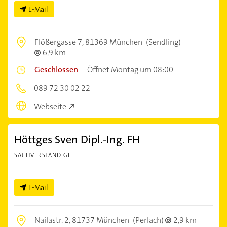
E-Mail
Flößergasse 7,
81369 München
(Sendling)
6,9 km
Geschlossen
–
Öffnet Montag um 08:00
089 72 30 02 22
Webseite
Höttges Sven Dipl.-Ing. FH
SACHVERSTÄNDIGE
E-Mail
Nailastr. 2,
81737 München
(Perlach)
2,9 km