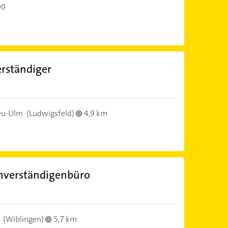
00
rständiger
eu-Ulm
(Ludwigsfeld)
4,9 km
chverständigenbüro
(Wiblingen)
5,7 km