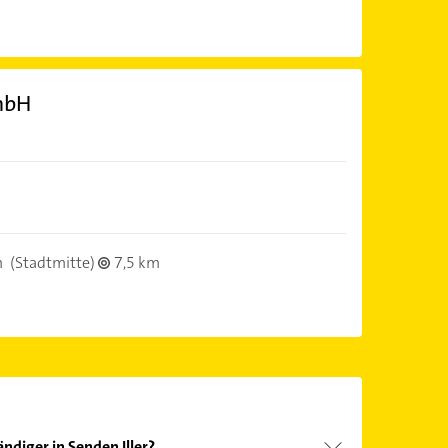
mbH
m
(Stadtmitte)
7,5 km
ndiger in Senden Iller?