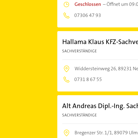
Geschlossen
–
Öffnet um 09:
07306 47 93
Hallama Klaus KFZ-Sachve
SACHVERSTÄNDIGE
Widdersteinweg 26,
89231 N
0731 8 67 55
Alt Andreas Dipl.-Ing. Sa
SACHVERSTÄNDIGE
Bregenzer Str. 1/1,
89079 Ulm