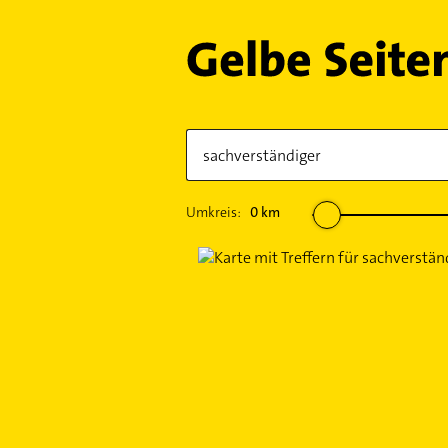
Umkreis:
0
km