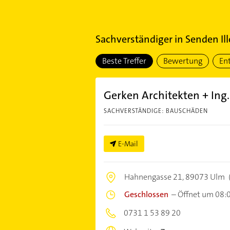
Sachverständiger
in
Senden Ill
Beste Treffer
Bewertung
En
Gerken Architekten + In
SACHVERSTÄNDIGE: BAUSCHÄDEN
E-Mail
Hahnengasse 21,
89073 Ulm
Geschlossen
–
Öffnet um 08:
0731 1 53 89 20