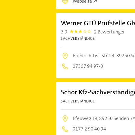
Webseite
Werner GTÜ Prüfstelle Gb
3,0
2 Bewertungen
3.0
SACHVERSTÄNDIGE
Friedrich-List-Str. 24,
89250 S
07307 94 97-0
Schor Kfz-Sachverständi
SACHVERSTÄNDIGE
Efeuweg 19,
89250 Senden
(
0177 2 90 40 94