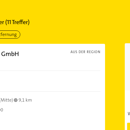
er
(
11
Treffer)
tfernung
g. GmbH
AUS DER REGION
(Mitte)
9,1 km
00
W