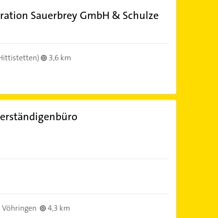
eration Sauerbrey GmbH & Schulze
Hittistetten)
3,6 km
verständigenbüro
 Vöhringen
4,3 km