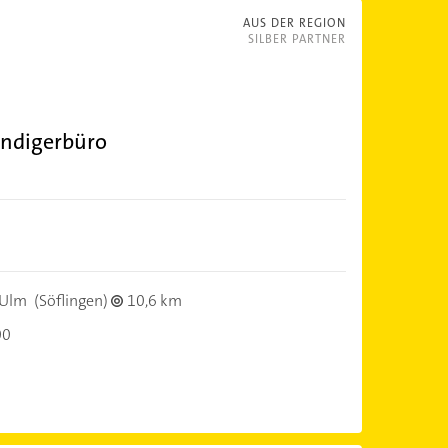
AUS DER REGION
SILBER PARTNER
ändigerbüro
 Ulm
(Söflingen)
10,6 km
00