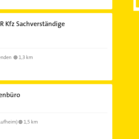
R Kfz Sachverständige
enden
1,3 km
genbüro
Aufheim)
1,5 km