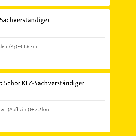
Sachverständiger
den
(Ay)
1,8 km
o Schor KFZ-Sachverständiger
den
(Aufheim)
2,2 km