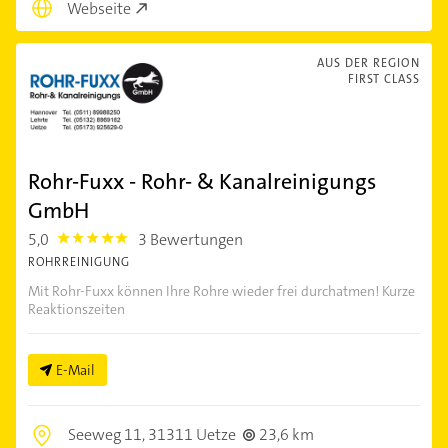
Webseite
AUS DER REGION
FIRST CLASS
Rohr-Fuxx - Rohr- & Kanalreinigungs
GmbH
5,0
3 Bewertungen
5.0
ROHRREINIGUNG
Mit Rohr-Fuxx können Ihre Rohre wieder frei durchatmen! Kurze
Reaktionszeiten
E-Mail
Seeweg 11,
31311 Uetze
23,6 km