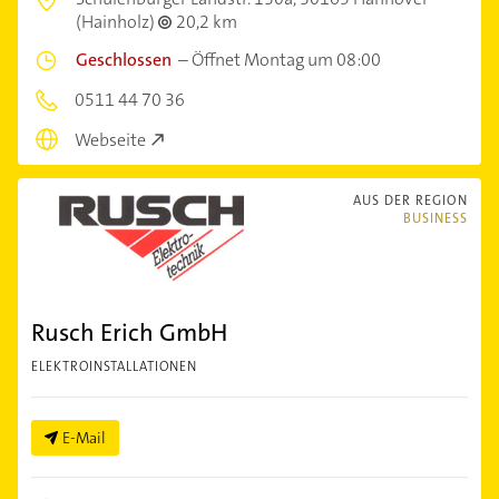
(Hainholz)
20,2 km
Geschlossen
–
Öffnet Montag um 08:00
0511 44 70 36
Webseite
AUS DER REGION
BUSINESS
Rusch Erich GmbH
ELEKTROINSTALLATIONEN
E-Mail