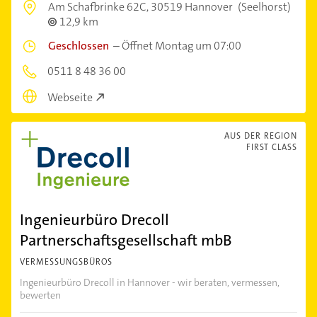
Am Schafbrinke 62C,
30519 Hannover
(Seelhorst)
12,9 km
Geschlossen
–
Öffnet Montag um 07:00
0511 8 48 36 00
Webseite
AUS DER REGION
FIRST CLASS
Ingenieurbüro Drecoll
Partnerschaftsgesellschaft mbB
VERMESSUNGSBÜROS
Ingenieurbüro Drecoll in Hannover - wir beraten, vermessen,
bewerten