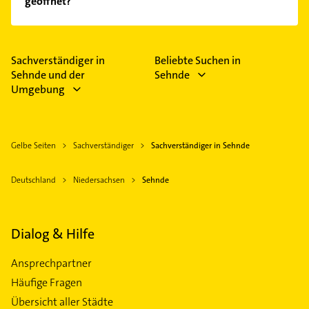
geöffnet?
Empfehlungen. Die Suchergebnisse können Sie sich
einfach nach
Bewertungen
sortiert anzeigen lassen.
Im Anbieter-Bereich finden Sie alle
Öffnungszeiten
.
Bitte beachten Sie, dass diese an Sonn- und
Feiertagen abweichen können.
Sachverständiger in
Beliebte Suchen in
Sehnde und der
Sehnde
Umgebung
Gelbe Seiten
Sachverständiger
Sachverständiger in Sehnde
Deutschland
Niedersachsen
Sehnde
Dialog & Hilfe
Ansprechpartner
Häufige Fragen
Übersicht aller Städte