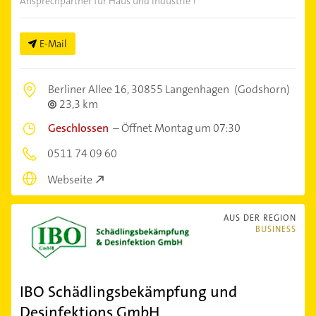
Ansprechpartner für Haus und Industrie !
E-Mail
Berliner Allee 16,
30855 Langenhagen
(Godshorn)
23,3 km
Geschlossen
–
Öffnet Montag um 07:30
0511 74 09 60
Webseite
AUS DER REGION
BUSINESS
IBO Schädlingsbekämpfung und
Desinfektions GmbH