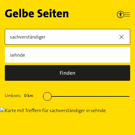
Finden
Umkreis:
0
km