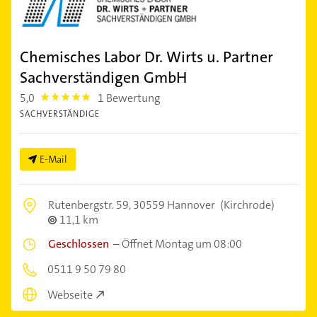
Chemisches Labor Dr. Wirts u. Partner
Sachverständigen GmbH
5,0
1 Bewertung
5.0
SACHVERSTÄNDIGE
E-Mail
Rutenbergstr. 59,
30559 Hannover
(Kirchrode)
11,1 km
Geschlossen
–
Öffnet Montag um 08:00
0511 9 50 79 80
Webseite