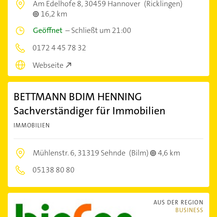
Am Edelhofe 8,
30459 Hannover
(Ricklingen)
16,2 km
Geöffnet
–
Schließt um 21:00
0172 4 45 78 32
Webseite
BETTMANN BDIM HENNING
Sachverständiger für Immobilien
IMMOBILIEN
Mühlenstr. 6,
31319 Sehnde
(Bilm)
4,6 km
05138 80 80
AUS DER REGION
BUSINESS