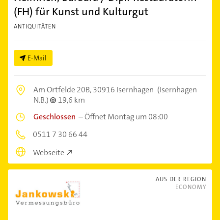
(FH) für Kunst und Kulturgut
ANTIQUITÄTEN
E-Mail
Am Ortfelde 20B,
30916 Isernhagen
(Isernhagen
N.B.)
19,6 km
Geschlossen
–
Öffnet Montag um 08:00
0511 7 30 66 44
Webseite
AUS DER REGION
ECONOMY