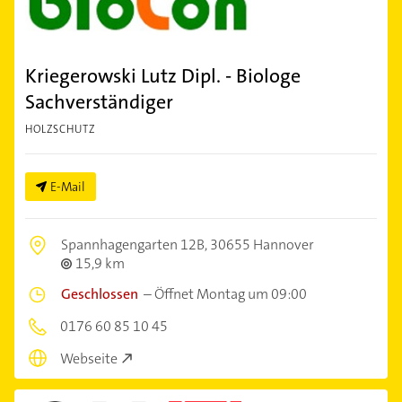
Kriegerowski Lutz Dipl. - Biologe
Sachverständiger
HOLZSCHUTZ
E-Mail
Spannhagengarten 12B,
30655 Hannover
15,9 km
Geschlossen
–
Öffnet Montag um 09:00
0176 60 85 10 45
Webseite