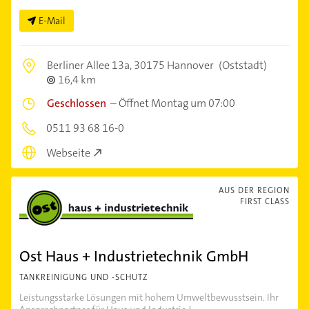
E-Mail
Berliner Allee 13a,
30175 Hannover
(Oststadt)
16,4 km
Geschlossen
–
Öffnet Montag um 07:00
0511 93 68 16-0
Webseite
AUS DER REGION
FIRST CLASS
Ost Haus + Industrietechnik GmbH
TANKREINIGUNG UND -SCHUTZ
Leistungsstarke Lösungen mit hohem Umweltbewusstsein. Ihr