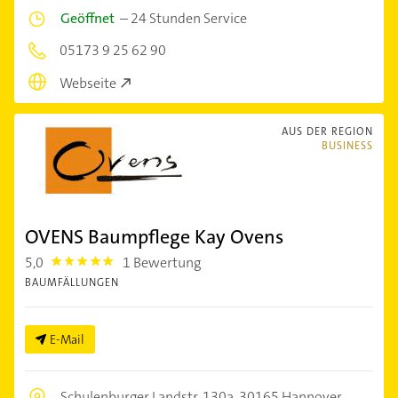
Geöffnet
–
24 Stunden Service
05173 9 25 62 90
Webseite
AUS DER REGION
BUSINESS
OVENS Baumpflege Kay Ovens
5,0
1 Bewertung
5.0
BAUMFÄLLUNGEN
E-Mail
Schulenburger Landstr. 130a,
30165 Hannover