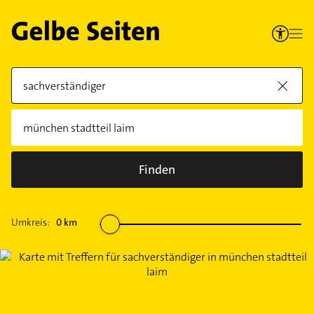
Finden
Umkreis:
0
km