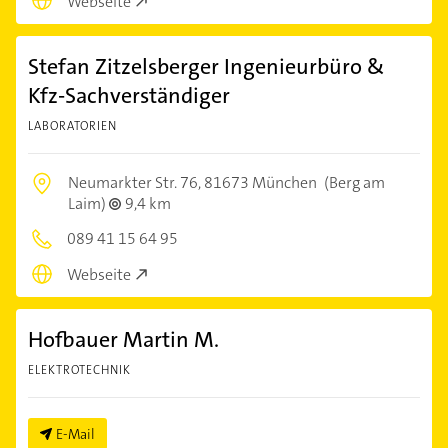
Webseite
Stefan Zitzelsberger Ingenieurbüro &
Kfz-Sachverständiger
LABORATORIEN
Neumarkter Str. 76,
81673 München
(Berg am
Laim)
9,4 km
089 41 15 64 95
Webseite
Hofbauer Martin M.
ELEKTROTECHNIK
E-Mail