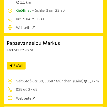
1,1 km
Geöffnet
–
Schließt um 22:30
089 9 04 29 12 60
Webseite
Papaevangelou Markus
SACHVERSTÄNDIGE
E-Mail
Veit-Stoß-Str. 30,
80687 München
(Laim)
1,3 km
089 66 27 69
Webseite