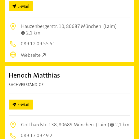
E-Mail
Hauzenbergerstr. 10,
80687 München
(Laim)
2,1 km
089 12 09 55 51
Webseite
Henoch Matthias
SACHVERSTÄNDIGE
E-Mail
Gotthardstr. 138,
80689 München
(Laim)
2,1 km
089 17 09 49 21