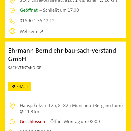
St.-Michael-Straße 88,
81671 München
10 km
Geöffnet
–
Schließt um 17:00
01590 1 35 42 12
Webseite
Ehrmann Bernd ehr-bau-sach-verstand
GmbH
SACHVERSTÄNDIGE
E-Mail
Hansjakobstr. 125,
81825 München
(Berg am Laim)
11,3 km
Geschlossen
–
Öffnet Montag um 08:00