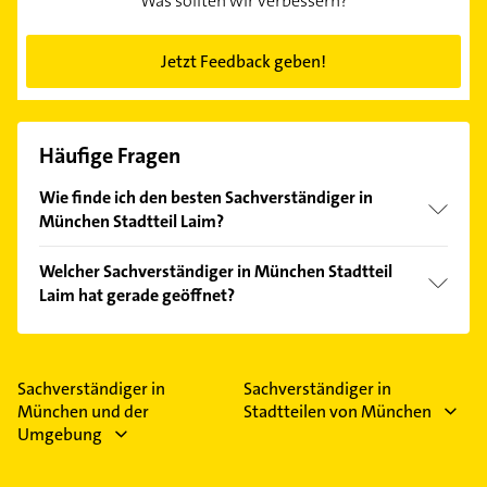
Was sollten wir verbessern?
Jetzt Feedback geben!
Häufige Fragen
Wie finde ich den besten Sachverständiger in
München Stadtteil Laim?
Vergleichen Sie alle Anbieter anhand echter
Welcher Sachverständiger in München Stadtteil
Kundenmeinungen und profitieren Sie von den
Laim hat gerade geöffnet?
Empfehlungen. Die Suchergebnisse können Sie sich
einfach nach
Bewertungen
sortiert anzeigen lassen.
Im Anbieter-Bereich finden Sie alle
Öffnungszeiten
.
Bitte beachten Sie, dass diese an Sonn- und
Feiertagen abweichen können.
Sachverständiger in
Sachverständiger in
München und der
Stadtteilen von München
Umgebung