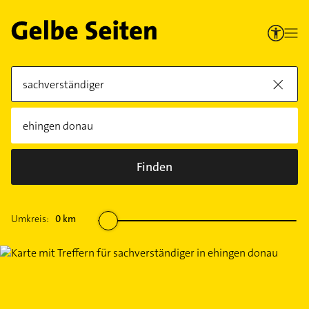
Finden
Umkreis:
0
km