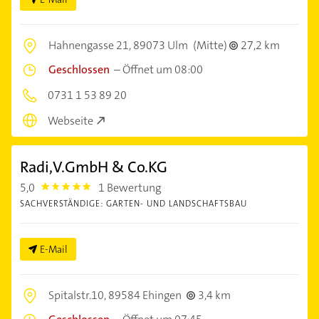
Hahnengasse 21,
89073 Ulm
(Mitte)
27,2 km
Geschlossen
–
Öffnet um 08:00
0731 1 53 89 20
Webseite
Radi,V.GmbH & Co.KG
5,0
1 Bewertung
5.0
SACHVERSTÄNDIGE: GARTEN- UND LANDSCHAFTSBAU
E-Mail
Spitalstr.10,
89584 Ehingen
3,4 km