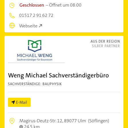
Geschlossen
–
Öffnet um 08:00
01517 2 91 62 72
Webseite
AUS DER REGION
SILBER PARTNER
Weng Michael Sachverständigerbüro
SACHVERSTÄNDIGE: BAUPHYSIK
E-Mail
Magirus-Deutz-Str. 12,
89077 Ulm
(Söflingen)
24,5 km