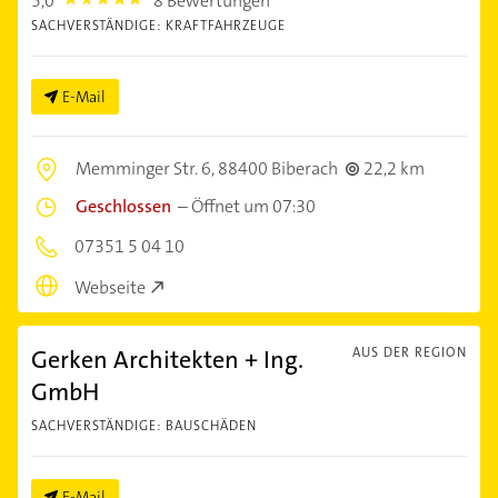
5,0
8 Bewertungen
5.0
SACHVERSTÄNDIGE: KRAFTFAHRZEUGE
E-Mail
Memminger Str. 6,
88400 Biberach
22,2 km
Geschlossen
–
Öffnet um 07:30
07351 5 04 10
Webseite
Gerken Architekten + Ing.
AUS DER REGION
GmbH
SACHVERSTÄNDIGE: BAUSCHÄDEN
E-Mail