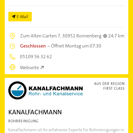
E-Mail
Zum Alten Garten 7,
30952 Ronnenberg
24,7 km
Geschlossen
–
Öffnet Montag um 07:30
05109 56 32 62
Webseite
AUS DER REGION
FIRST CLASS
KANALFACHMANN
ROHRREINIGUNG
Kanalfachmann ist Ihr erfahrener Experte für Rohrreinigungen in