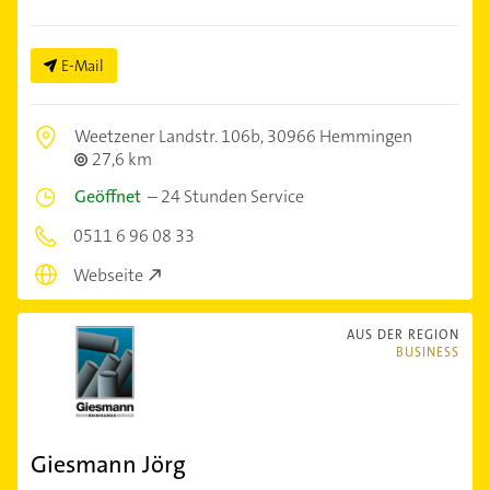
E-Mail
Weetzener Landstr. 106b,
30966 Hemmingen
27,6 km
Geöffnet
–
24 Stunden Service
0511 6 96 08 33
Webseite
AUS DER REGION
BUSINESS
Giesmann Jörg