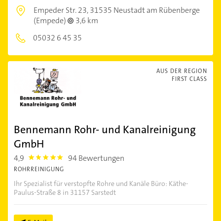
Empeder Str. 23,
31535 Neustadt am Rübenberge
(Empede)
3,6 km
05032 6 45 35
AUS DER REGION
FIRST CLASS
Bennemann Rohr- und Kanalreinigung
GmbH
4,9
94 Bewertungen
4.9
ROHRREINIGUNG
Ihr Spezialist für verstopfte Rohre und Kanäle Büro: Käthe-
Paulus-Straße 8 in 31157 Sarstedt