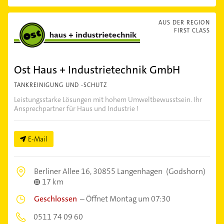
AUS DER REGION
FIRST CLASS
Ost Haus + Industrietechnik GmbH
TANKREINIGUNG UND -SCHUTZ
Leistungsstarke Lösungen mit hohem Umweltbewusstsein. Ihr
Ansprechpartner für Haus und Industrie !
E-Mail
Berliner Allee 16,
30855 Langenhagen
(Godshorn)
17 km
Geschlossen
–
Öffnet Montag um 07:30
0511 74 09 60