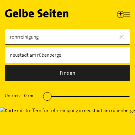
Finden
Umkreis:
0
km