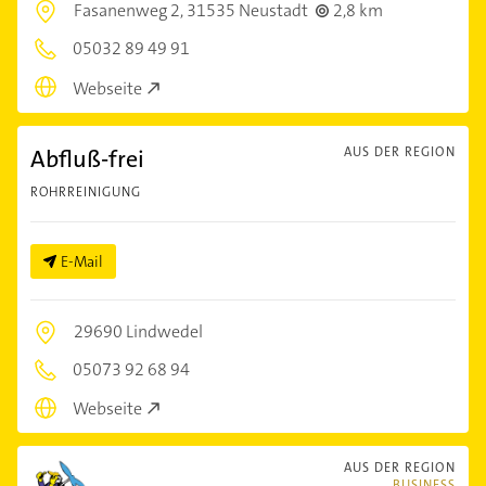
Fasanenweg 2,
31535 Neustadt
2,8 km
05032 89 49 91
Webseite
Abfluß-frei
AUS DER REGION
ROHRREINIGUNG
E-Mail
29690 Lindwedel
05073 92 68 94
Webseite
AUS DER REGION
BUSINESS