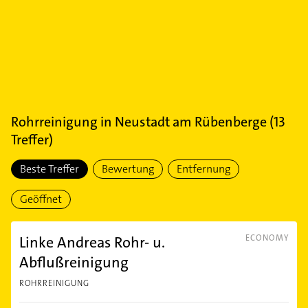
Rohrreinigung
in
Neustadt am Rübenberge
(
13
Treffer)
Beste Treffer
Bewertung
Entfernung
Geöffnet
Linke Andreas Rohr- u.
ECONOMY
Abflußreinigung
ROHRREINIGUNG