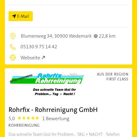
E-Mail
Blumenweg 34,
30900 Wedemark
22,8 km
05130 9 75 14 42
Webseite
AUS DER REGION
FIRST CLASS
Rohrfix - Rohrreinigung GmbH
5,0
1 Bewertung
5.0
ROHRREINIGUNG
Das schnelle Team löst Ihr Problem... TAG + NACHT - Telefon