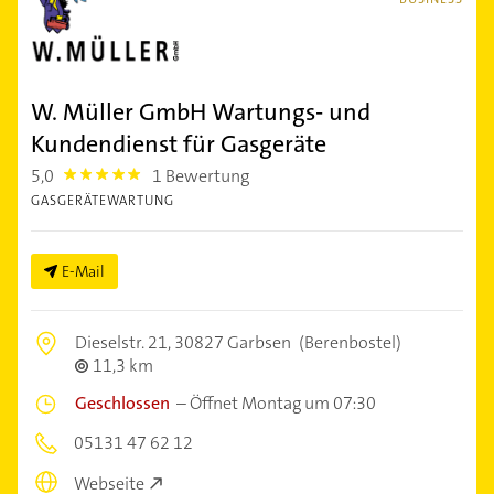
W. Müller GmbH Wartungs- und
Kundendienst für Gasgeräte
5,0
1 Bewertung
5.0
GASGERÄTEWARTUNG
E-Mail
Dieselstr. 21,
30827 Garbsen
(Berenbostel)
11,3 km
Geschlossen
–
Öffnet Montag um 07:30
05131 47 62 12
Webseite