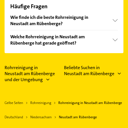
Häufige Fragen
Wie finde ich die beste Rohrreinigung in
Neustadt am Rübenberge?
Vergleichen Sie alle Anbieter anhand echter
Welche Rohrreinigung in Neustadt am
Kundenmeinungen und profitieren Sie von den
Rübenberge hat gerade geöffnet?
Empfehlungen. Die Suchergebnisse können Sie sich
einfach nach
Bewertungen
sortiert anzeigen lassen.
Im Anbieter-Bereich finden Sie alle
Öffnungszeiten
.
Bitte beachten Sie, dass diese an Sonn- und
Feiertagen abweichen können.
Rohrreinigung in
Beliebte Suchen in
Neustadt am Rübenberge
Neustadt am Rübenberge
und der Umgebung
Gelbe Seiten
Rohrreinigung
Rohrreinigung in Neustadt am Rübenberge
Deutschland
Niedersachsen
Neustadt am Rübenberge