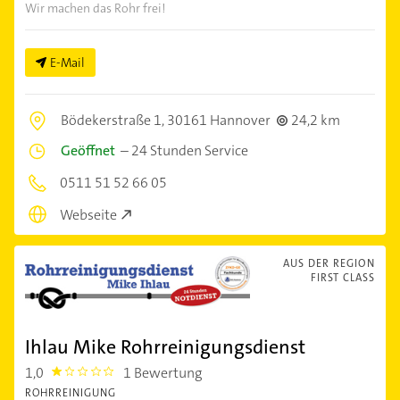
Wir machen das Rohr frei!
E-Mail
Bödekerstraße 1,
30161 Hannover
24,2 km
Geöffnet
–
24 Stunden Service
0511 51 52 66 05
Webseite
AUS DER REGION
FIRST CLASS
Ihlau Mike Rohrreinigungsdienst
1,0
1 Bewertung
1.0
ROHRREINIGUNG