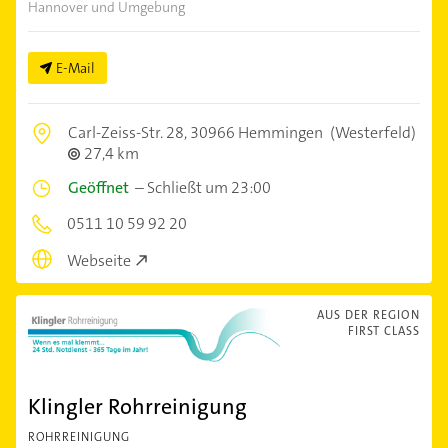
Hannover und Umgebung
E-Mail
Carl-Zeiss-Str. 28,
30966 Hemmingen
(Westerfeld)
27,4 km
Geöffnet
–
Schließt um 23:00
0511 10 59 92 20
Webseite
AUS DER REGION
FIRST CLASS
Klingler Rohrreinigung
ROHRREINIGUNG