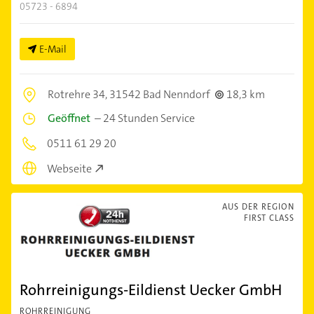
05723 - 6894
E-Mail
Rotrehre 34,
31542 Bad Nenndorf
18,3 km
Geöffnet
–
24 Stunden Service
0511 61 29 20
Webseite
AUS DER REGION
FIRST CLASS
Rohrreinigungs-Eildienst Uecker GmbH
ROHRREINIGUNG