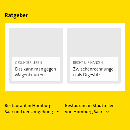
Restaurant Saigon Restaurant
und
Pizza
Bitte beachten Sie, dass diese an Sonn- und
Heimservice Amici Miei Restaurant
.
Feiertagen abweichen können.
Ratgeber
GESÜNDER LEBEN
RECHT & FINANZEN
Das kann man gegen
Zwischenrechnunge
Magenknurren...
n als Digestif:...
Restaurant in Homburg
Restaurant in Stadtteilen
Saar und der Umgebung
von Homburg Saar