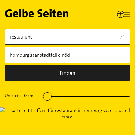
Finden
Umkreis:
0
km