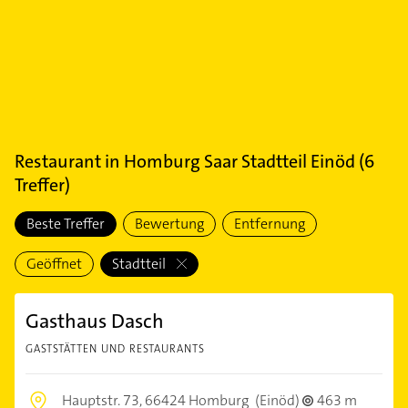
Restaurant
in
Homburg Saar Stadtteil Einöd
(
6
Treffer)
Beste Treffer
Bewertung
Entfernung
Geöffnet
Stadtteil
Gasthaus Dasch
GASTSTÄTTEN UND RESTAURANTS
Hauptstr. 73,
66424 Homburg
(Einöd)
463 m