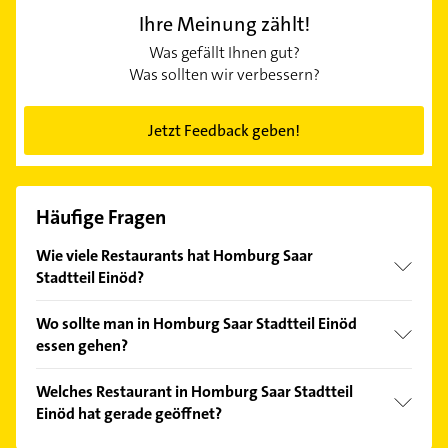
Ihre Meinung zählt!
Was gefällt Ihnen gut?
Was sollten wir verbessern?
Jetzt Feedback geben!
Häufige Fragen
Wie viele Restaurants hat Homburg Saar
Stadtteil Einöd?
Zurzeit listet Gelbe Seiten 6 Treffer Restaurants in
Wo sollte man in Homburg Saar Stadtteil Einöd
Homburg Saar Stadtteil Einöd und näherer
essen gehen?
Umgebung auf. Auf den jeweiligen Detailseiten
finden Sie die Kontaktdaten und weitere
In Homburg Saar Stadtteil Einöd gibt es viele, gute
Welches Restaurant in Homburg Saar Stadtteil
Informationen, um das für Sie passende Restaurant
Restaurants, die einen Besuch wert sind. Die Top 3
Einöd hat gerade geöffnet?
in Ihrer Nähe zu finden.
bewerteten Restaurants sind
Bistro Italia 4
Gaststätte des Sportheim Einöd
,
Asiatisches
Im Anbieter-Bereich finden Sie alle
Öffnungszeiten
.