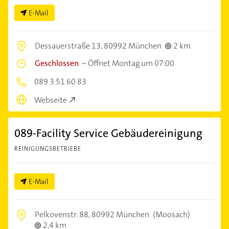
E-Mail
Dessauerstraße 13,
80992 München
2 km
Geschlossen
–
Öffnet Montag um 07:00
089 3 51 60 83
Webseite
089-Facility Service Gebäudereinigung
REINIGUNGSBETRIEBE
E-Mail
Pelkovenstr. 88,
80992 München
(Moosach)
2,4 km