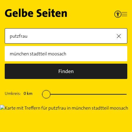
Finden
Umkreis:
0
km