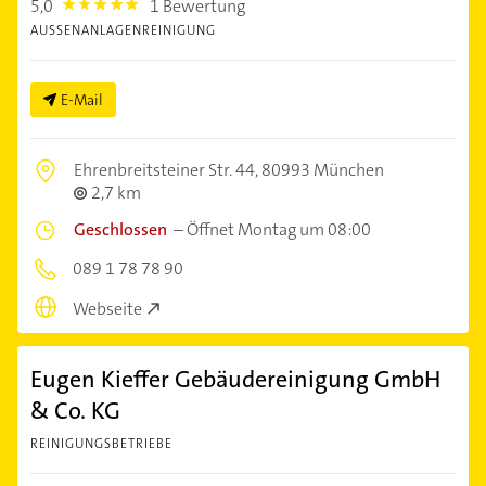
5,0
1 Bewertung
5.0
AUSSENANLAGENREINIGUNG
E-Mail
Ehrenbreitsteiner Str. 44,
80993 München
2,7 km
Geschlossen
–
Öffnet Montag um 08:00
089 1 78 78 90
Webseite
Eugen Kieffer Gebäudereinigung GmbH
& Co. KG
REINIGUNGSBETRIEBE