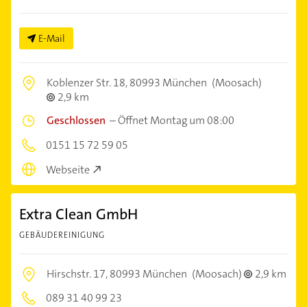
E-Mail
Koblenzer Str. 18,
80993 München
(Moosach)
2,9 km
Geschlossen
–
Öffnet Montag um 08:00
0151 15 72 59 05
Webseite
Extra Clean GmbH
GEBÄUDEREINIGUNG
Hirschstr. 17,
80993 München
(Moosach)
2,9 km
089 31 40 99 23