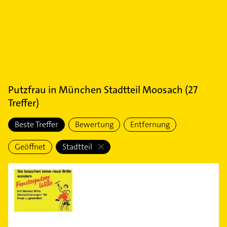
Putzfrau
in
München Stadtteil Moosach
(
27
Treffer)
Beste Treffer
Bewertung
Entfernung
Geöffnet
Stadtteil