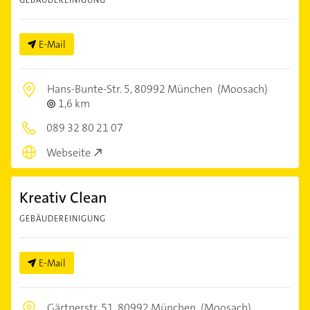
E-Mail
Hans-Bunte-Str. 5,
80992 München
(Moosach)
1,6 km
089 32 80 21 07
Webseite
Kreativ Clean
GEBÄUDEREINIGUNG
E-Mail
Gärtnerstr. 51,
80992 München
(Moosach)