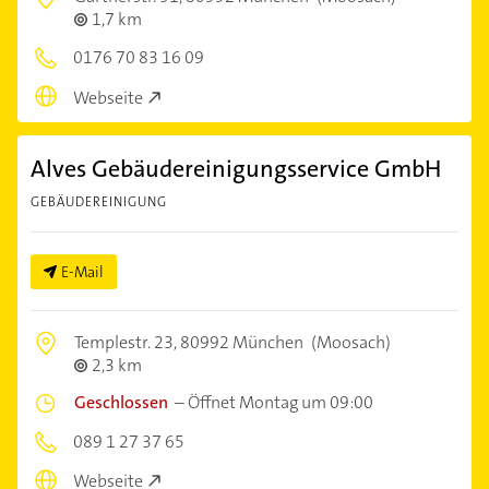
1,7 km
0176 70 83 16 09
Webseite
Alves Gebäudereinigungsservice GmbH
GEBÄUDEREINIGUNG
E-Mail
Templestr. 23,
80992 München
(Moosach)
2,3 km
Geschlossen
–
Öffnet Montag um 09:00
089 1 27 37 65
Webseite