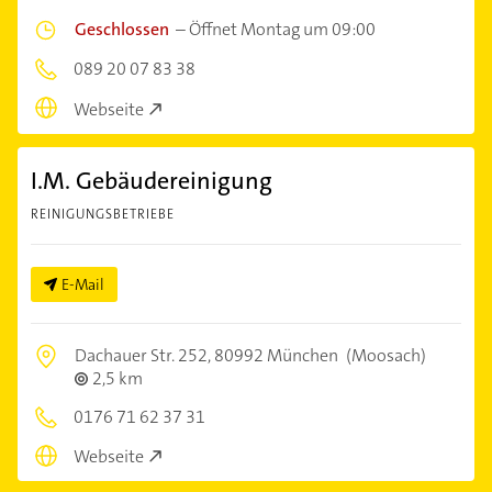
Geschlossen
–
Öffnet Montag um 09:00
089 20 07 83 38
Webseite
I.M. Gebäudereinigung
REINIGUNGSBETRIEBE
E-Mail
Dachauer Str. 252,
80992 München
(Moosach)
2,5 km
0176 71 62 37 31
Webseite