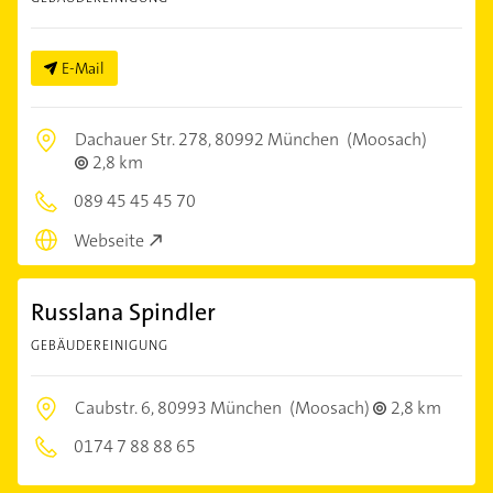
E-Mail
Dachauer Str. 278,
80992 München
(Moosach)
2,8 km
089 45 45 45 70
Webseite
Russlana Spindler
GEBÄUDEREINIGUNG
Caubstr. 6,
80993 München
(Moosach)
2,8 km
0174 7 88 88 65