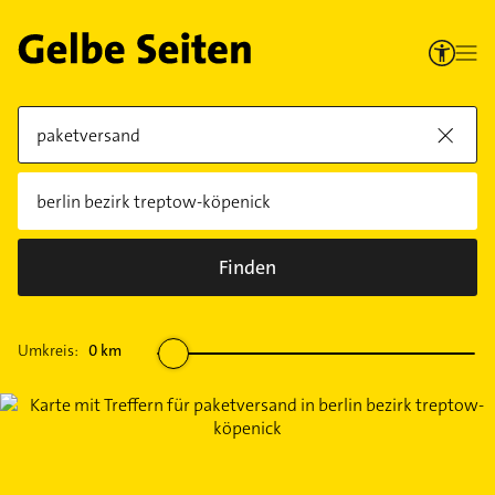
Finden
Umkreis:
0
km