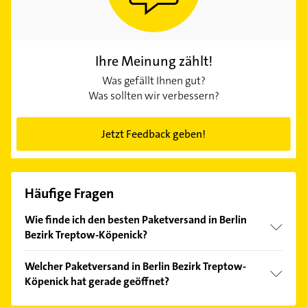
Ihre Meinung zählt!
Was gefällt Ihnen gut?
Was sollten wir verbessern?
Jetzt Feedback geben!
Häufige Fragen
Wie finde ich den besten Paketversand in Berlin
Bezirk Treptow-Köpenick?
Vergleichen Sie alle Anbieter anhand echter
Welcher Paketversand in Berlin Bezirk Treptow-
Kundenmeinungen und profitieren Sie von den
Köpenick hat gerade geöffnet?
Empfehlungen. Die Suchergebnisse können Sie sich
einfach nach
Bewertungen
sortiert anzeigen lassen.
Im Anbieter-Bereich finden Sie alle
Öffnungszeiten
.