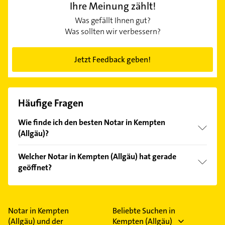
Ihre Meinung zählt!
Was gefällt Ihnen gut?
Was sollten wir verbessern?
Jetzt Feedback geben!
Häufige Fragen
Wie finde ich den besten Notar in Kempten
(Allgäu)?
Vergleichen Sie alle Anbieter anhand echter
Welcher Notar in Kempten (Allgäu) hat gerade
Kundenmeinungen und profitieren Sie von den
geöffnet?
Empfehlungen. Die Suchergebnisse können Sie sich
einfach nach
Bewertungen
sortiert anzeigen lassen.
Im Anbieter-Bereich finden Sie alle
Öffnungszeiten
.
Bitte beachten Sie, dass diese an Sonn- und
Feiertagen abweichen können.
Notar in Kempten
Beliebte Suchen in
(Allgäu) und der
Kempten (Allgäu)