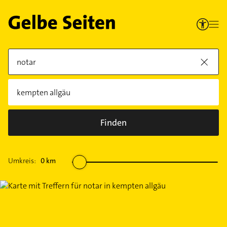
Finden
Umkreis:
0
km