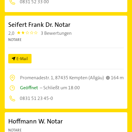
0831 52 33 00
Seifert Frank Dr. Notar
2,0
3 Bewertungen
2.0
NOTARE
E-Mail
Promenadestr. 1,
87435 Kempten (Allgäu)
164 m
Geöffnet
–
Schließt um 18:00
0831 51 23 45-0
Hoffmann W. Notar
NOTARE