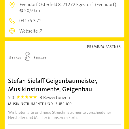
Evendorf Osterfeld 8,
21272 Egestorf
(Evendorf)
50,9 km
04175 3 72
Webseite
PREMIUM PARTNER
Stefan Sielaff Geigenbaumeister,
Musikinstrumente, Geigenbau
5,0
3 Bewertungen
5.0
MUSIKINSTRUMENTE UND -ZUBEHÖR
Wir bieten alte und neue Streichinstrumente verschiedener
Hersteller und Meister in unserem Sorti...