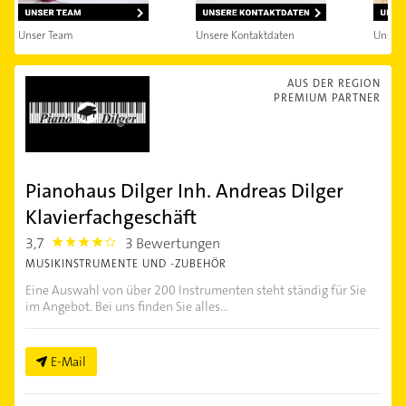
Unser Team
Unsere Kontaktdaten
Unsere
AUS DER REGION
PREMIUM PARTNER
Pianohaus Dilger Inh. Andreas Dilger
Klavierfachgeschäft
3,7
3 Bewertungen
3.7
MUSIKINSTRUMENTE UND -ZUBEHÖR
Eine Auswahl von über 200 Instrumenten steht ständig für Sie
im Angebot. Bei uns finden Sie alles...
E-Mail