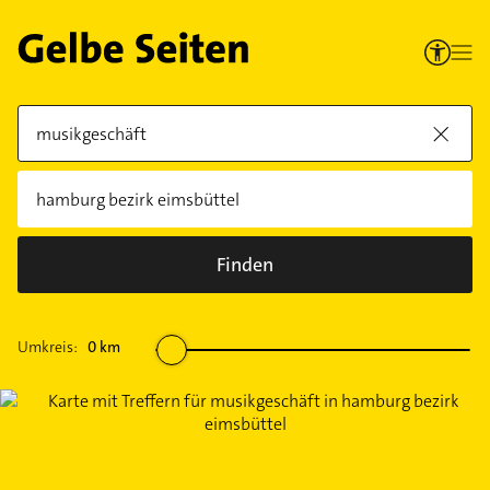
Finden
Umkreis:
0
km