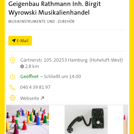
Geigenbau Rathmann Inh. Birgit
Wyrowski Musikalienhandel
MUSIKINSTRUMENTE UND -ZUBEHÖR
E-Mail
Gärtnerstr. 105,
20253 Hamburg
(Hoheluft-West)
2,8 km
Geöffnet
–
Schließt um 14:00
040 4 39 81 97
Webseite