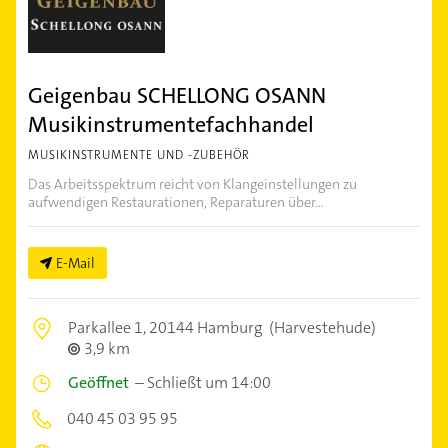
Geigenbau SCHELLONG OSANN
Musikinstrumentefachhandel
MUSIKINSTRUMENTE UND -ZUBEHÖR
Das Arbeitsspektrum reicht von Klangeinstellungen zu
aufwendigen Restaurationen, Reparaturen über...
E-Mail
Parkallee 1,
20144 Hamburg
(Harvestehude)
3,9 km
Geöffnet
–
Schließt um 14:00
040 45 03 95 95