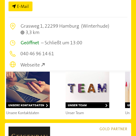
E-Mail
Grasweg 1,
22299 Hamburg
(Winterhude)
3,3 km
Geöffnet
–
Schließt um 13:00
040 46 96 14 61
Webseite
Unsere Kontaktdaten
Unser Team
Unsere
GOLD PARTNER