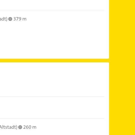
adt)
379 m
Altstadt)
260 m