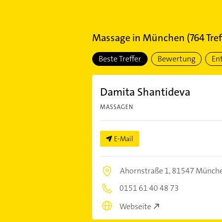
Massage
in
München
(
764
Tref
Beste Treffer
Bewertung
En
Damita Shantideva
MASSAGEN
E-Mail
Ahornstraße 1,
81547 Münch
0151 61 40 48 73
Webseite