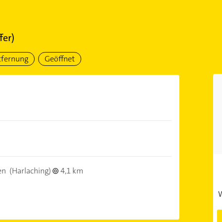
fer)
tfernung
Geöffnet
en
(Harlaching)
4,1 km
W