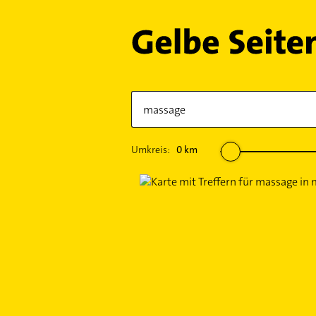
Umkreis:
0
km