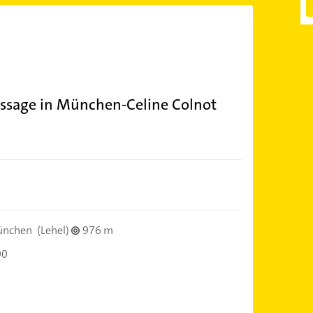
ssage in München-Celine Colnot
ünchen
(Lehel)
976 m
00