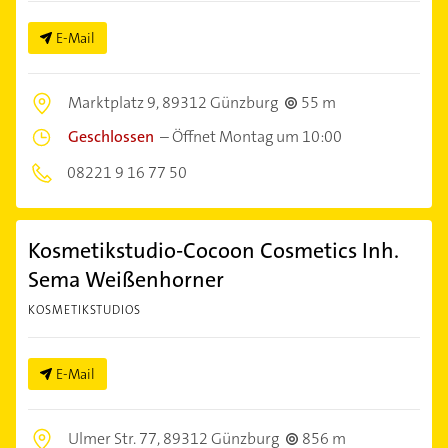
E-Mail
Marktplatz 9,
89312 Günzburg
55 m
Geschlossen
–
Öffnet Montag um 10:00
08221 9 16 77 50
Kosmetikstudio-Cocoon Cosmetics Inh.
Sema Weißenhorner
KOSMETIKSTUDIOS
E-Mail
Ulmer Str. 77,
89312 Günzburg
856 m