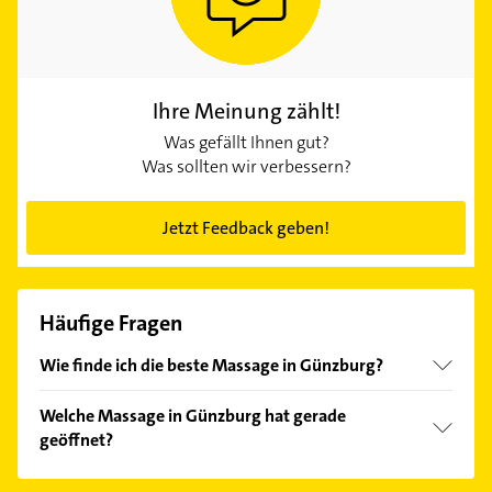
Ihre Meinung zählt!
Was gefällt Ihnen gut?
Was sollten wir verbessern?
Jetzt Feedback geben!
Häufige Fragen
Wie finde ich die beste Massage in Günzburg?
Vergleichen Sie alle Anbieter anhand echter
Welche Massage in Günzburg hat gerade
Kundenmeinungen und profitieren Sie von den
geöffnet?
Empfehlungen. Die Suchergebnisse können Sie sich
einfach nach
Bewertungen
sortiert anzeigen lassen.
Im Anbieter-Bereich finden Sie alle
Öffnungszeiten
.