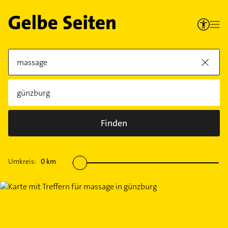
Finden
Umkreis:
0
km