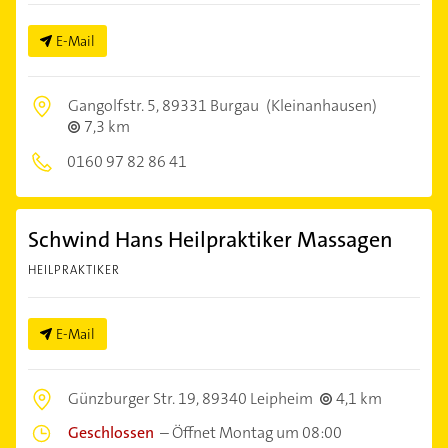
E-Mail
Gangolfstr. 5,
89331 Burgau
(Kleinanhausen)
7,3 km
0160 97 82 86 41
Schwind Hans Heilpraktiker Massagen
HEILPRAKTIKER
E-Mail
Günzburger Str. 19,
89340 Leipheim
4,1 km
Geschlossen
–
Öffnet Montag um 08:00