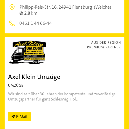
Philipp-Reis-Str. 16,
24941 Flensburg
(Weiche)
2,8 km
0461 1 44 66-44
AUS DER REGION
PREMIUM PARTNER
Axel Klein Umzüge
UMZÜGE
Wir sind seit über 30 Jahren der kompetente und zuverlässige
Umzugspartner für ganz Schleswig-Hol...
E-Mail