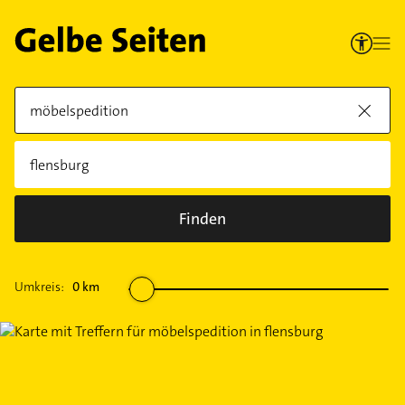
Finden
Umkreis:
0
km