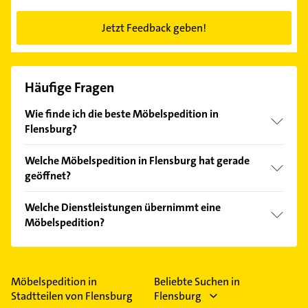
Jetzt Feedback geben!
Häufige Fragen
Wie finde ich die beste Möbelspedition in
Flensburg?
Vergleichen Sie alle Anbieter anhand echter
Welche Möbelspedition in Flensburg hat gerade
Kundenmeinungen und profitieren Sie von den
geöffnet?
Empfehlungen. Die Suchergebnisse können Sie sich
einfach nach
Bewertungen
sortiert anzeigen lassen.
Im Anbieter-Bereich finden Sie alle
Öffnungszeiten
.
Welche Dienstleistungen übernimmt eine
Bitte beachten Sie, dass diese an Sonn- und
Möbelspedition?
Feiertagen abweichen können.
Folgende Leistungen werden angeboten:
Aktenlagerung, Auslandsumzüge, Inlandumzüge,
Möbel-Container-Lagerhallen und
Möbelspedition in
Beliebte Suchen in
Haushaltsauflösungen.
Stadtteilen von Flensburg
Flensburg