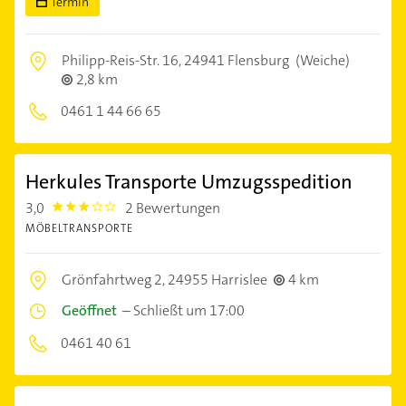
Termin
Philipp-Reis-Str. 16,
24941 Flensburg
(Weiche)
2,8 km
0461 1 44 66 65
Herkules Transporte Umzugsspedition
3,0
2 Bewertungen
3.0
MÖBELTRANSPORTE
Grönfahrtweg 2,
24955 Harrislee
4 km
Geöffnet
–
Schließt um 17:00
0461 40 61