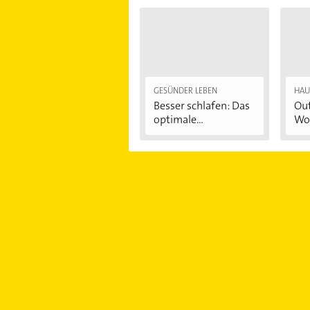
GESÜNDER LEBEN
HAU
Besser schlafen: Das
Out
optimale
Woh
Schlafzimmer