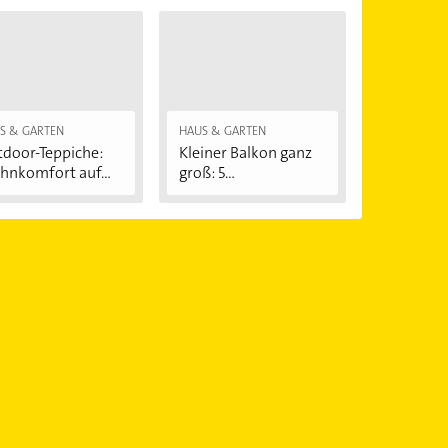
S & GARTEN
HAUS & GARTEN
door-Teppiche:
Kleiner Balkon ganz
nkomfort auf...
groß: 5
platzsparende...