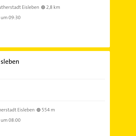
therstadt Eisleben
2,8 km
 um 09:30
isleben
erstadt Eisleben
554 m
 um 08:00