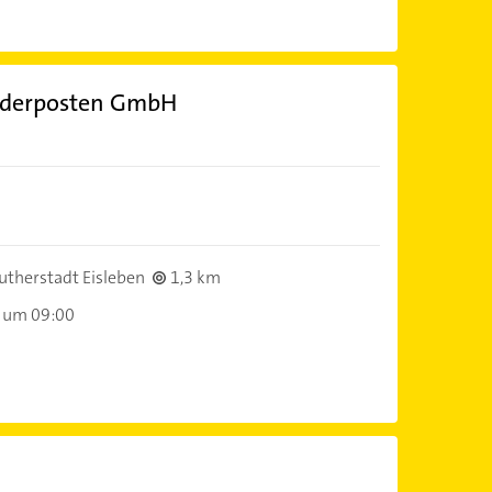
nderposten GmbH
utherstadt Eisleben
1,3 km
 um 09:00