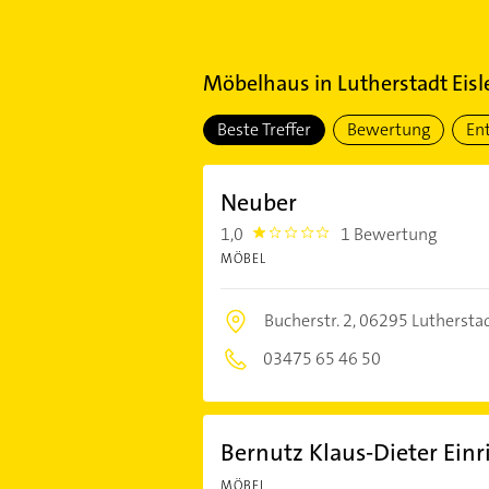
Möbelhaus
in
Lutherstadt Eis
Beste Treffer
Bewertung
En
Neuber
1,0
1 Bewertung
1.0
MÖBEL
Bucherstr. 2,
06295 Lutherstad
03475 65 46 50
Bernutz Klaus-Dieter Ein
MÖBEL