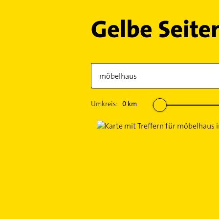
Umkreis:
0
km