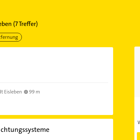
leben
(
7
Treffer)
tfernung
t Eisleben
99 m
W
richtungssysteme