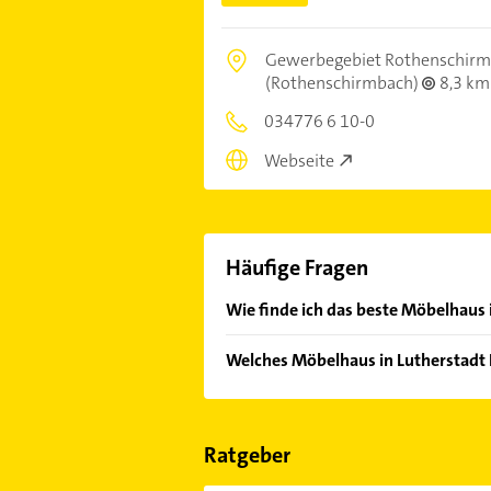
Gewerbegebiet Rothenschirm
(Rothenschirmbach)
8,3 km
034776 6 10-0
Webseite
Häufige Fragen
Wie finde ich das beste Möbelhaus 
Vergleichen Sie alle Anbieter anha
Welches Möbelhaus in Lutherstadt 
von den Empfehlungen. Die Sucherg
Bewertungen
sortiert anzeigen lass
Im Anbieter-Bereich finden Sie alle
Sonn- und Feiertagen abweichen k
Ratgeber