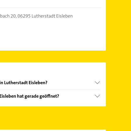
bach 20,
06295 Lutherstadt Eisleben
in Lutherstadt Eisleben?
nd echter Kundenmeinungen und profitieren Sie
Eisleben hat gerade geöffnet?
ebnisse können Sie sich einfach nach
en.
Öffnungszeiten
. Bitte beachten Sie, dass diese an
önnen.