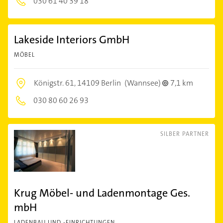
030 61 40 39 18
Lakeside Interiors GmbH
MÖBEL
Königstr. 61,
14109 Berlin
(Wannsee)
7,1 km
030 80 60 26 93
SILBER PARTNER
Krug Möbel- und Ladenmontage Ges.
mbH
LADENBAU UND -EINRICHTUNGEN