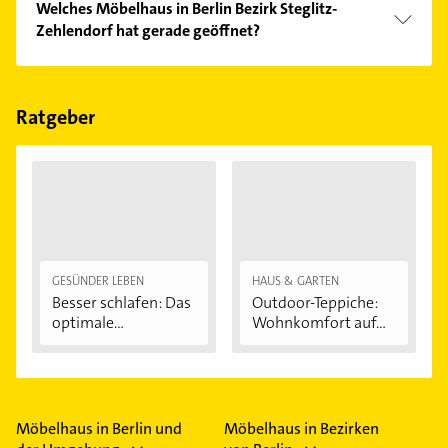
Welches Möbelhaus in Berlin Bezirk Steglitz-
Kundenmeinungen und profitieren Sie von den
Zehlendorf hat gerade geöffnet?
Empfehlungen. Die Suchergebnisse können Sie sich
einfach nach
Bewertungen
sortiert anzeigen lassen.
Im Anbieter-Bereich finden Sie alle
Öffnungszeiten
.
Bitte beachten Sie, dass diese an Sonn- und
Feiertagen abweichen können.
Ratgeber
GESÜNDER LEBEN
HAUS & GARTEN
Besser schlafen: Das
Outdoor-Teppiche:
optimale
Wohnkomfort auf...
Schlafzimmer
Möbelhaus in Berlin und
Möbelhaus in Bezirken