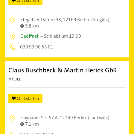
Chat starten
Steglitzer Damm 48,
12169 Berlin
(Steglitz)
5,8 km
Geöffnet
–
Schließt um 19:00
030 93 90 53 01
Claus Buschbeck & Martin Herick GbR
MÖBEL
Chat starten
Haynauer Str. 67 A,
12249 Berlin
(Lankwitz)
7,1 km