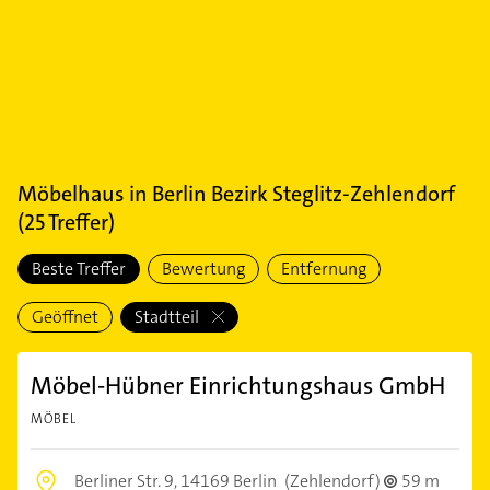
Möbelhaus
in
Berlin Bezirk Steglitz-Zehlendorf
(
25
Treffer)
Beste Treffer
Bewertung
Entfernung
Geöffnet
Stadtteil
Möbel-Hübner Einrichtungshaus GmbH
MÖBEL
Berliner Str. 9,
14169 Berlin
(Zehlendorf)
59 m