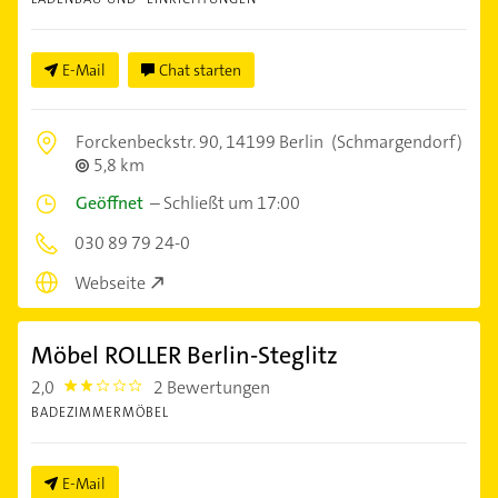
E-Mail
Chat starten
Forckenbeckstr. 90,
14199 Berlin
(Schmargendorf)
5,8 km
Geöffnet
–
Schließt um 17:00
030 89 79 24-0
Webseite
Möbel ROLLER Berlin-Steglitz
2,0
2 Bewertungen
2.0
BADEZIMMERMÖBEL
E-Mail