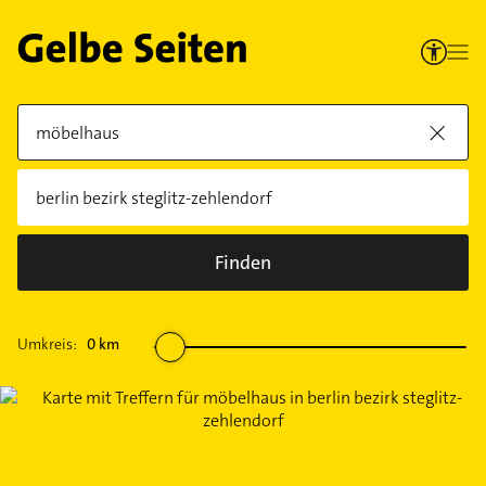
Finden
Umkreis:
0
km