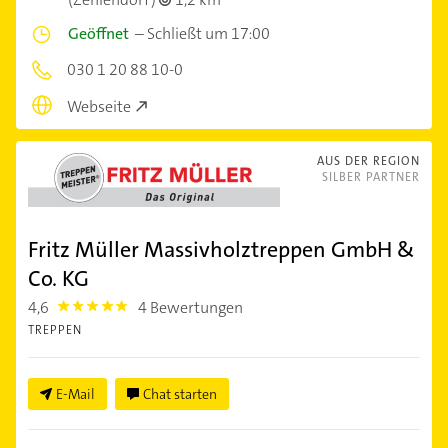
Geöffnet
–
Schließt um 17:00
030 1 20 88 10-0
Webseite
AUS DER REGION
SILBER PARTNER
Fritz Müller Massivholztreppen GmbH &
Co. KG
4,6
4 Bewertungen
4.6
TREPPEN
E-Mail
Chat starten