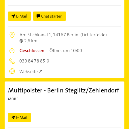
E-Mail
Chat starten
Am Stichkanal 1,
14167 Berlin
(Lichterfelde)
2,6 km
Geschlossen
–
Öffnet um 10:00
030 84 78 85-0
Webseite
Multipolster - Berlin Steglitz/Zehlendorf
MÖBEL
E-Mail