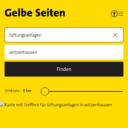
Finden
Umkreis:
0
km