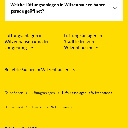
Welche Lüftungsanlagen in Witzenhausen haben
gerade geöffnet?
Im Anbieter-Bereich finden Sie alle
Öffnungszeiten
.
Bitte beachten Sie, dass diese an Sonn- und
Feiertagen abweichen können.
Lüftungsanlagen in
Lüftungsanlagen in
Witzenhausen und der
Stadtteilen von
Umgebung
Witzenhausen
Beliebte Suchen in Witzenhausen
Gelbe Seiten
Lüftungsanlagen
Lüftungsanlagen in Witzenhausen
Deutschland
Hessen
Witzenhausen