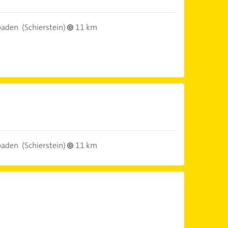
baden
(Schierstein)
11 km
baden
(Schierstein)
11 km