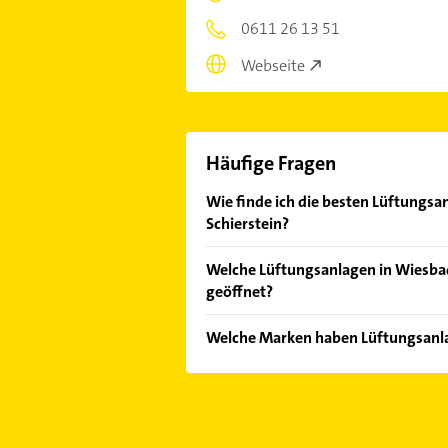
0611 26 13 51
Webseite
Häufige Fragen
Wie finde ich die besten Lüftungsa
Schierstein?
Vergleichen Sie alle Anbieter anha
Welche Lüftungsanlagen in Wiesbad
von den Empfehlungen. Die Sucherg
geöffnet?
Bewertungen
sortiert anzeigen lass
Im Anbieter-Bereich finden Sie alle
Welche Marken haben Lüftungsanl
Sonn- und Feiertagen abweichen k
Die Lüftungsanlagen verkaufen Mar