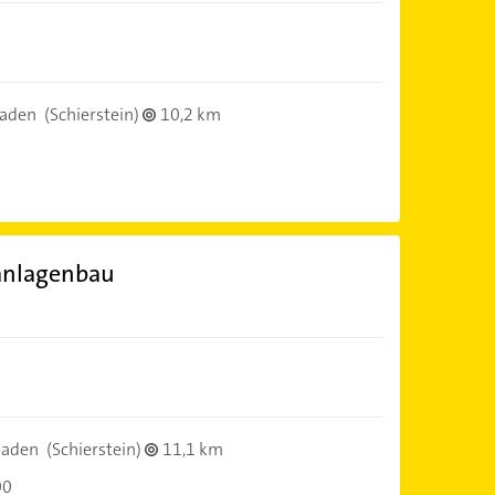
aden
(Schierstein)
10,2 km
anlagenbau
baden
(Schierstein)
11,1 km
00