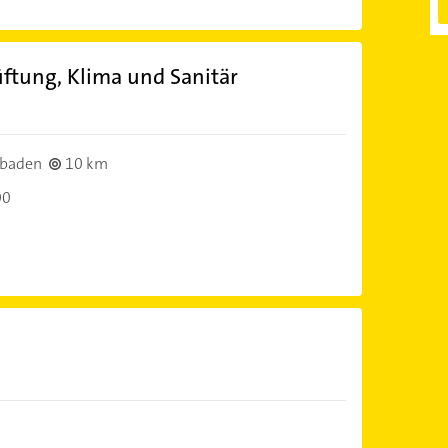
ftung, Klima und Sanitär
sbaden
10 km
00