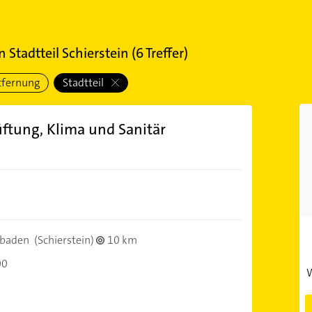
 Stadtteil Schierstein
(
6
Treffer)
tfernung
Stadtteil
ftung, Klima und Sanitär
sbaden
(Schierstein)
10 km
00
W