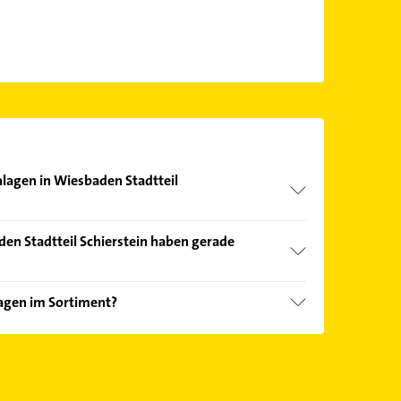
nlagen in Wiesbaden Stadtteil
nd echter Kundenmeinungen und profitieren Sie
en Stadtteil Schierstein haben gerade
ebnisse können Sie sich einfach nach
en.
Öffnungszeiten
. Bitte beachten Sie, dass diese an
agen im Sortiment?
önnen.
ken wie Vaillant.