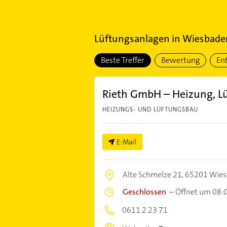
Lüftungsanlagen
in
Wiesbaden
Beste Treffer
Bewertung
En
Rieth GmbH – Heizung, Lü
HEIZUNGS- UND LÜFTUNGSBAU
E-Mail
Alte Schmelze 21,
65201 Wie
Geschlossen
–
Öffnet um 08:
0611 2 23 71