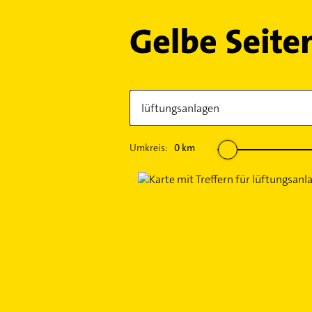
Umkreis:
0
km